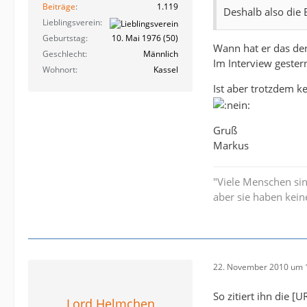
Beiträge
1.119
Deshalb also die 
Lieblingsverein
Geburtstag
10. Mai 1976 (50)
Wann hat er das den
Geschlecht
Männlich
Im Interview gestern 
Wohnort
Kassel
Ist aber trotzdem ke
Gruß
Markus
"Viele Menschen si
aber sie haben kein
22. November 2010 um 
So zitiert ihn die [
Lord Helmchen