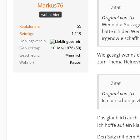
Markus76
Zitat
wohnt hier
Original von Tix
Wenn die Aussage
Reaktionen
55
hatte ich den We
Beiträge
1.119
irgendwie schaff
Lieblingsverein
Geburtstag
10. Mai 1976 (50)
Wie gesagt wenns den
Geschlecht
Männlich
zum Thema Heinevet
Wohnort
Kassel
Zitat
Original von Tix
Ich bin schon jetz
Das glaub ich auch
Ich hoffe auf ein kla
Den Satz mit dem Ab