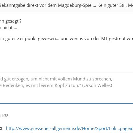
Bekanntgabe direkt vor dem Magdeburg-Spiel... Kein guter Stil, M
n gesagt ?
nicht ...
in guter Zeitpunkt gewesen... und wenns von der MT gestreut worden
nd gut erzogen, um nicht mit vollem Mund zu sprechen,
e Bedenken, es mit leerem Kopf zu tun." (Orson Welles)
11:38
URL=
http://www.giessener-allgemeine.de/Home/Sport/Lok…pagei