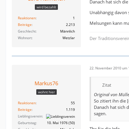
Danach hat sich die
wird bezahlt
Unabhängig davon so
Reaktionen
1
Melsungen kann man
Beiträge
2.213
Geschlecht
Männlich
Wohnort
Wetzlar
Der Traditionsverei
22. November 2010 um 
Markus76
Zitat
wohnt hier
Original von Müll
So zitiert ihn die 
Reaktionen
55
Danach hat sich d
Beiträge
1.119
sagen.
Lieblingsverein
Geburtstag
10. Mai 1976 (50)
Thx für die Info...