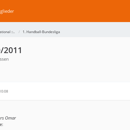
glieder
ational ::..
1. Handball-Bundesliga
0/2011
ssen
10:08
ers Omar
e: