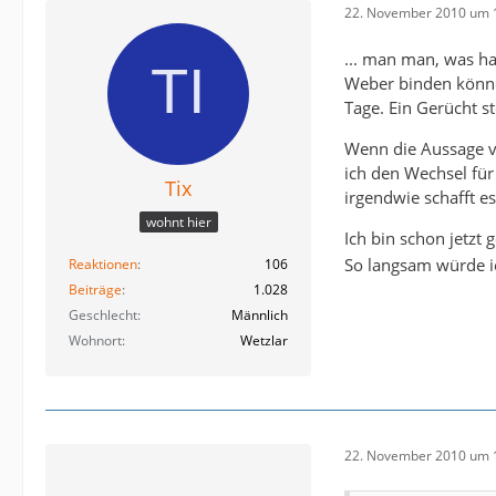
22. November 2010 um 
... man man, was ha
Weber binden könne
Tage. Ein Gerücht s
Wenn die Aussage vo
ich den Wechsel fü
Tix
irgendwie schafft 
wohnt hier
Ich bin schon jetzt 
So langsam würde i
Reaktionen
106
Beiträge
1.028
Geschlecht
Männlich
Wohnort
Wetzlar
22. November 2010 um 