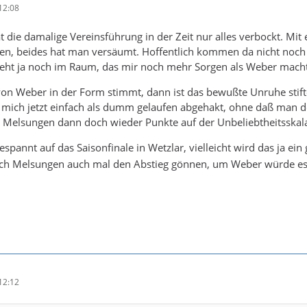
12:08
t die damalige Vereinsführung in der Zeit nur alles verbockt. Mi
n, beides hat man versäumt. Hoffentlich kommen da nicht noch 
teht ja noch im Raum, das mir noch mehr Sorgen als Weber macht
n Weber in der Form stimmt, dann ist das bewußte Unruhe stifte
r mich jetzt einfach als dumm gelaufen abgehakt, ohne daß man 
es Melsungen dann doch wieder Punkte auf der Unbeliebtheitsska
gespannt auf das Saisonfinale in Wetzlar, vielleicht wird das ja e
ch Melsungen auch mal den Abstieg gönnen, um Weber würde es mir
12:12