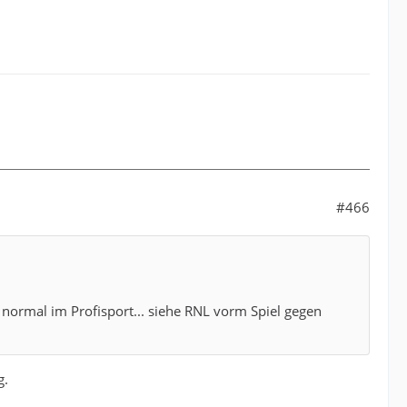
#466
h normal im Profisport... siehe RNL vorm Spiel gegen
g.