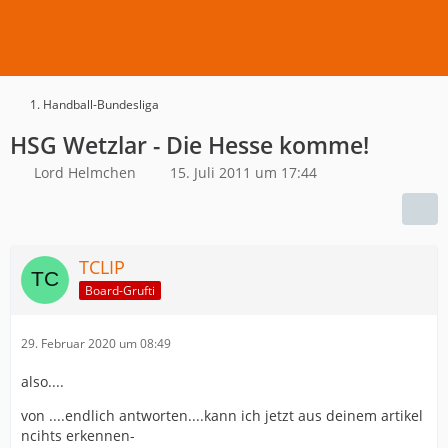
1. Handball-Bundesliga
HSG Wetzlar - Die Hesse komme!
Lord Helmchen
15. Juli 2011 um 17:44
TCLIP
Board-Grufti
29. Februar 2020 um 08:49
also....
von ....endlich antworten....kann ich jetzt aus deinem artikel
ncihts erkennen-