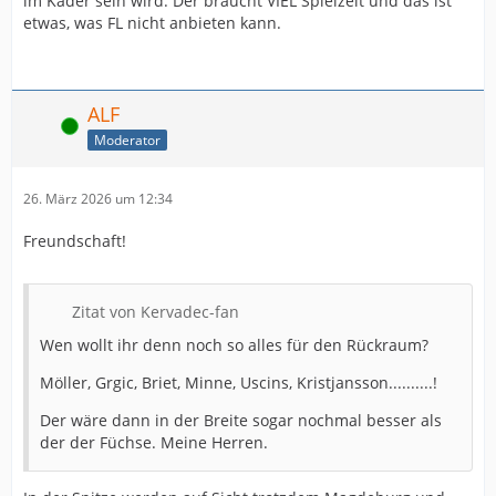
im Kader sein wird. Der braucht VIEL Spielzeit und das ist
etwas, was FL nicht anbieten kann.
ALF
Online
Moderator
26. März 2026 um 12:34
Freundschaft!
Zitat von Kervadec-fan
Wen wollt ihr denn noch so alles für den Rückraum?
Möller, Grgic, Briet, Minne, Uscins, Kristjansson..........!
Der wäre dann in der Breite sogar nochmal besser als
der der Füchse. Meine Herren.