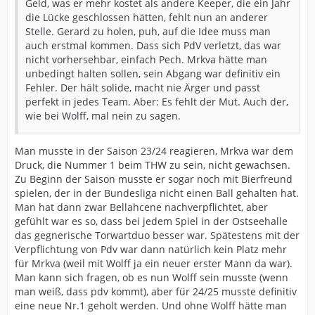
Geld, was er mehr kostet als andere Keeper, die ein Jahr
die Lücke geschlossen hätten, fehlt nun an anderer
Stelle. Gerard zu holen, puh, auf die Idee muss man
auch erstmal kommen. Dass sich PdV verletzt, das war
nicht vorhersehbar, einfach Pech. Mrkva hätte man
unbedingt halten sollen, sein Abgang war definitiv ein
Fehler. Der hält solide, macht nie Ärger und passt
perfekt in jedes Team. Aber: Es fehlt der Mut. Auch der,
wie bei Wolff, mal nein zu sagen.
Man musste in der Saison 23/24 reagieren, Mrkva war dem
Druck, die Nummer 1 beim THW zu sein, nicht gewachsen.
Zu Beginn der Saison musste er sogar noch mit Bierfreund
spielen, der in der Bundesliga nicht einen Ball gehalten hat.
Man hat dann zwar Bellahcene nachverpflichtet, aber
gefühlt war es so, dass bei jedem Spiel in der Ostseehalle
das gegnerische Torwartduo besser war. Spätestens mit der
Verpflichtung von Pdv war dann natürlich kein Platz mehr
für Mrkva (weil mit Wolff ja ein neuer erster Mann da war).
Man kann sich fragen, ob es nun Wolff sein musste (wenn
man weiß, dass pdv kommt), aber für 24/25 musste definitiv
eine neue Nr.1 geholt werden. Und ohne Wolff hätte man