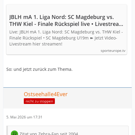
JBLH mA 1. Liga Nord: SC Magdeburg vs.
THW Kiel - Finale Rückspiel live • Livestream
• Sporteurope.TV
Live: JBLH mA 1. Liga Nord: SC Magdeburg vs. THW Kiel -
Finale Rückspiel • SC Magdeburg U19m ➽ Jetzt Video-
Livestream hier streamen!
sporteurope.tv
So: und jetzt zurück zum Thema.
Ostseehalle4Ever
nicht zu stoppen
5. Mai 2026 um 17:31
Zitat von Zebra-Fan seit 2004