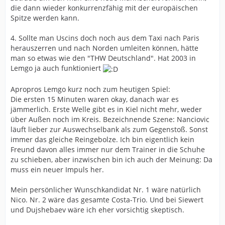
Reinkind, Överby, Duvnjak und Peke sind alle in den
die dann wieder konkurrenzfähig mit der europäischen
letzten Zügen ihrer (z.T. überragenden)
Spitze werden kann.
Handballkarrieren. Solche Veteranen sind für Moral und
Leadership sicher wichtig, aber Spieler in dieser
4. Sollte man Uscins doch noch aus dem Taxi nach Paris
Altersklasse sind immer extrem verletzungsanfällig und
herauszerren und nach Norden umleiten können, hätte
können über eine Saison hinweg der Mannschaft (auf
man so etwas wie den "THW Deutschland". Hat 2003 in
dem Feld) nur noch punktuell helfen.
Lemgo ja auch funktioniert
Summa summarum ist meine Meinung, dass man zwar
Apropros Lemgo kurz noch zum heutigen Spiel:
eine starke erste 7 aufs Parkett schicken können wird,
Die ersten 15 Minuten waren okay, danach war es
aber die Schwachstellen sind die Spieler dahinter.
jämmerlich. Erste Welle gibt es in Kiel nicht mehr, weder
über Außen noch im Kreis. Bezeichnende Szene: Nanciovic
läuft lieber zur Auswechselbank als zum Gegenstoß. Sonst
immer das gleiche Reingebolze. Ich bin eigentlich kein
Freund davon alles immer nur dem Trainer in die Schuhe
zu schieben, aber inzwischen bin ich auch der Meinung: Da
muss ein neuer Impuls her.
Mein persönlicher Wunschkandidat Nr. 1 wäre natürlich
Nico. Nr. 2 wäre das gesamte Costa-Trio. Und bei Siewert
und Dujshebaev wäre ich eher vorsichtig skeptisch.