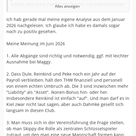
Köster sind ohne Zweifel top Spieler mit internationaler
Alles anzeigen
Klasse - aber für mich eben nicht ganz auf Augenhöhe
mit der absoluten Weltspitze auf ihrer jeweiligen
Ich hab gerade mal meine eigene Analyse aus dem Januar
Position.
2026 nachgelesen. Ich glaube ich habe es damals sogar
noch zu positiv gesehen.
Skippy ist für mich ein spezieller Fall - der bewegt sich
fließend zwischen Weltklasse und Verbandsliga. Wenn
Meine Meinung im Juni 2026
er es schafft konstanter zu werden, dann kann er über
Jahre hinweg die Mannschaft tragen - ich wünsche ihm
1. Alle Abgänge sind richtig und notwendig, ggf. mit leichter
von ganzem Herzen, dass das klappt - bin aber
Ausnahme bei Maggy.
skeptisch.
2. Dass Dule, Reinkind und Peke noch ein Jahr auf der
Dahmke und Landin sind gute Außenspieler. Gerade
Payroll verbleiben, hält den THW finanziell und personell
Landin ist für einen Trainer natürlich immer
von einem echten Umbruch ab. Die 3 sind inzwischen mehr
interessant, da er auf Halb verteidigen kann. Dahmke
"Liability" als "Asset". Ikonen-Bonus hin- oder her.
natürlich unfassbar wichtig als Identifikationsfigur. Sind
Insbesondere Reinkind ist einfach "auf". Und man darf es in
die beiden "Weltklasse"? Vermutlich nicht (mehr). Wenn
Kiel zwar nicht laut sagen, aber auch Dahmke gesellt sich
man hier "Wünsch dir was für die Zukunft" spielen
langsam in diesen Club.
dürfte, würde ich mir einen Noam Leopold wünschen.
3. Man muss sich in der Vereinsführung die Frage stellen,
Laube, Ankermann (und Makuc) habe ich noch nicht
ob man Skippy die Rolle als zentralen Schlüsselspieler
häufig genug gesehen, um mir eine Meinung zu bilden.
zutraut, um den man eine neue Mannschaft formen kann,