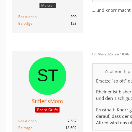
Meister
... und knorr macht
Reaktionen
200
Beiträge
123
17. Mai 2026 um 18:46
Zitat von hlp
Ersetze "so oft" d
Rheiner ist bisher
und den Tisch gu
Stifler'sMom
Ernsthaft: Knorr 
Board-Grufti
darauf, dass der 
Reaktionen
7.587
Alfred wird das n
Beiträge
18.602