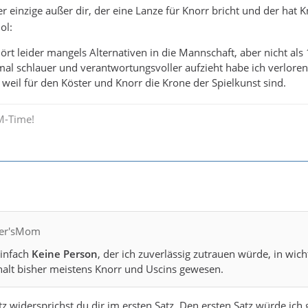
er einzige außer dir, der eine Lanze für Knorr bricht und der hat K
hört leider mangels Alternativen in die Mannschaft, aber nicht al
mal schlauer und verantwortungsvoller aufzieht habe ich verloren.
 weil für den Köster und Knorr die Krone der Spielkunst sind.
M-Time!
fler'sMom
einfach
Keine Person
, der ich zuverlässig zutrauen würde, in wi
halt bisher meistens Knorr und Uscins gewesen.
z widersprichst du dir im ersten Satz. Den ersten Satz würde ich