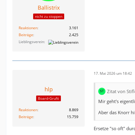
Ballistrix
nicht zu stoppen
Reaktionen
3.161
Beiträge
2.425
Lieblingsverein
17. Mai 2026 um 18:42
hlp
Zitat von Sti
Board-Grufti
Mir geht's eigentl
Reaktionen
8.869
Aber das Knorr hi
Beiträge
15.759
Ersetze "so oft" dur