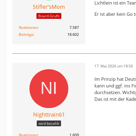
Lichtlein ist ein T
Stifler'sMom
Er ist aber kein Go
Board-Grufti
Reaktionen
7.587
Beiträge
18.602
17. Mai 2026 um 18:56
Im Prinzip hat Deut
kann und ggf. ins 
durchsetzen. Wichti
Das ist mit der Kad
Nighttrain61
wird bezahlt
Reaktionen
1.609