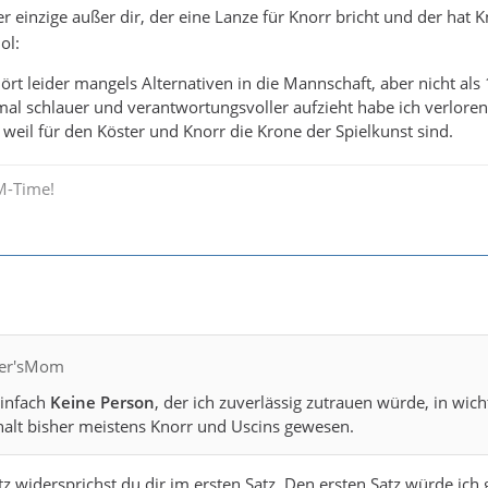
er einzige außer dir, der eine Lanze für Knorr bricht und der hat K
hört leider mangels Alternativen in die Mannschaft, aber nicht al
mal schlauer und verantwortungsvoller aufzieht habe ich verloren.
 weil für den Köster und Knorr die Krone der Spielkunst sind.
M-Time!
fler'sMom
einfach
Keine Person
, der ich zuverlässig zutrauen würde, in wi
halt bisher meistens Knorr und Uscins gewesen.
z widersprichst du dir im ersten Satz. Den ersten Satz würde ich