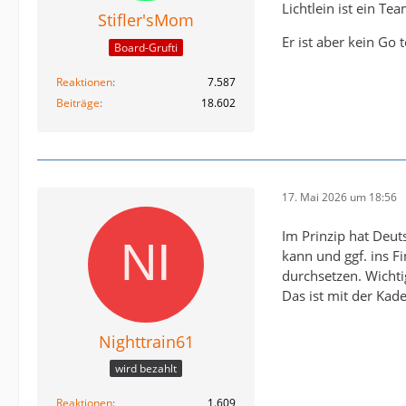
Lichtlein ist ein T
Stifler'sMom
Er ist aber kein Go
Board-Grufti
Reaktionen
7.587
Beiträge
18.602
17. Mai 2026 um 18:56
Im Prinzip hat Deut
kann und ggf. ins 
durchsetzen. Wichti
Das ist mit der Kad
Nighttrain61
wird bezahlt
Reaktionen
1.609