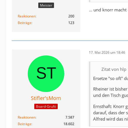
Meister
... und knorr macht
Reaktionen
200
Beiträge
123
17. Mai 2026 um 18:46
Zitat von hlp
Ersetze "so oft" d
Rheiner ist bisher
und den Tisch gu
Stifler'sMom
Ernsthaft: Knorr 
Board-Grufti
darauf, dass der 
Reaktionen
7.587
Alfred wird das n
Beiträge
18.602