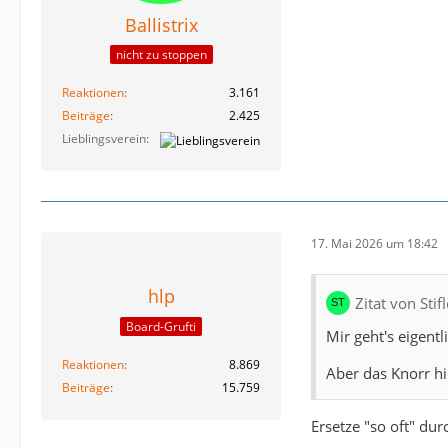
Ballistrix
nicht zu stoppen
Reaktionen
3.161
Beiträge
2.425
Lieblingsverein
17. Mai 2026 um 18:42
hlp
Zitat von Sti
Board-Grufti
Mir geht's eigentl
Reaktionen
8.869
Aber das Knorr hi
Beiträge
15.759
Ersetze "so oft" dur