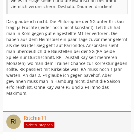
vieles in Frage stellen und die Mannschaft bestimmt
ziemlich verunsichern. Deshalb: Daumen drücken!
Das glaube ich nicht. Die Philosophie der SG unter Krickau
trägt ja Früchte (leider noch nicht konstant). Letztlich hat
man in Köln gegen gut eingestellte MT-ler verloren. Die
haben aus dem Heimspiel ein paar Tage zuvor mehr gelernt
als die SG (der Sieg geht auf Parrondo). Ansonsten sieht
man überdeutlich die Baustellen bei der SG (RA beide
Spiele nur Durchschnitt, RR - Ausfall Kay seit mehreren
Monaten), wo man dem Trainer Chance zur Korrektur geben
sollte. RR passiert mit Kirkelöke was. RA muss noch 1 Jahr
warten. An das 2. F4 glaube ich gegen Sävehof. Aber
gewinnen muss man in Hamburg nicht, damit die Saison
erfolreich ist. Ohne Kay wäre P3 und 2 F4 imho das
Maximum.
Ritchie11
nicht zu stoppen