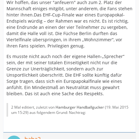
Wir hoffen, das unser "anfeuern" auch zum 2. Platz der
Mannschaft einiges mitgibt, unter anderem, die Fans stehen
hinter ihnen.Das EHF-Cup-Finale war eines Europapokal-
Endspiels würdig – der Rahmen war es nicht. Es ist richtig,
eine Endrunde an einen der vier Teilnehmer zu vergeben,
damit die Halle voll ist. Die Füchse Berlin durften das
Viertelfinale überspringen, in ihrem „Wohnzimmer“, vor
ihren Fans spielen. Privilegien genug.
Es musste nicht auch noch der eigene Hallen-„Sprecher“
sein, der mit seiner totalen Einseitigkeit nicht nur die
Grenze zur Unerträglichkeit, sondern auch zur
Unsportlichkeit überschritt. Die EHF sollte künftig dafür
Sorge tragen, dass sich ein Europapokalfinale wie eines
anfühlt. Ein Mindestmaß an Neutralität muss gewahrt
bleiben. Das ist auch eine Sache des Respekts.
2 Mal editiert, zuletzt von
Hamburger Handballgucker
(
19. Mai 2015
um 15:29
) aus folgendem Grund: Nachtrag: