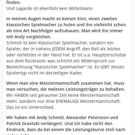
finden.
Entlastung braucht.
Und Lagarde ist ebenfalls kein Mittelmann.
...
Die Zukunft auf dieser Position sieht eher so aus, dass wir
In meinen Augen macht es keinen Sinn, einen zweiten
da versuchen, Lösungen mit Lagergren und Lagarde zu
klassischen Spielmacher zu holen und ihn vielleicht schon
finden.
als eine Art Nachfolger aufzubauen. Man wird ihn immer
mit Andy vergleichen.
(Quelle: Mannheimer Morgen, 29.2.20)
Schmid ist kein klassischer Spielmacher, sondern ein
Spieler, der in nahezu JEDEM Angriff, den Ball als letztes
oder vorletztes in der Hand hat. Er ist u.a. Haupttorschütze
aus dem Rückraum, was schlicht ein Widerspruch zur
Bezeichnung "klassischer Spielmacher" ist. Es GIBT diesen
Spielertyp nicht im derzeitigen Kader.
Wenn man eine Meistermannschaft zusammen hat, muss
man versuchen, die meisten Leistungsträger zu behalten.
Wir HABEN seit geraumer Zeit keine Meistermannschaft
mehr, sondern nur eine EHEMALIGE Meistermannschaft.
Das ist ein Unterschied.
Wir haben mit Andy Schmid, Alexander Petersson und
Patrick Groetzki verlängert. Und ich habe nicht den
Eindruck, dass da bei einem die Leistungskurve steil nach