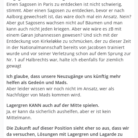
und dass wir langfristig planen. Diese Schnellschüsse und
Einen Sagosen in Paris zu entdecken ist nicht schwierig,
Übergangslösungen (Momir Rnic, Kristian Bliznac:
stimmt. Aber einen Sagosen zu entdecken, bevor er nach
Anmerkung der Redaktion), die es in der Vergangenheit gab,
Aalborg gewechselt ist, das wäre doch mal ein Ansatz. Nein?
wird es nicht mehr geben.
Aber gut Sagosens wachsen nicht auf Bäumen und man
...
kann auch nicht jeden kriegen. Aber wie wäre es zB mit
Wir saßen auch schon mit Sander Sagosen zusammen am
einem Gøran Johannessen gewesen? Und sich mit der
Tisch. Das ist ein Spieler, der jede Mannschaft besser macht.
Entdeckung von Kirkeløkke zu schmücken, der zu dieser Zeit
Aber da stoßen wir in finanzielle Dimensionen vor, die für
in der Nationalmannschaft bereits von Jacobsen trainiert
Kiel machbar sind und für uns nicht.
wurde und vor seiner Verletzung schon auf dem Sprung zur
...
Nr. 1 auf Halbrechts war, halte ich ebenfalls für ziemlich
Ich glaube, dass unsere Neuzugänge uns künftig mehr helfen
gewagt
als Gedeón und Mads. Bei der Entwicklung eines Teams
sollte man immer auch die Altersstruktur beachten. Und wir
Ich glaube, dass unsere Neuzugänge uns künftig mehr
wollen unsere Mannschaft verjüngen.
helfen als Gedeón und Mads.
...
Aber leider wissen wir noch nicht im Ansatz, wer als
Definitiv bekommen wir jetzt noch einen Spieler, der uns
Nachfolger von Mads kommen wird.
verstärken wird. Ich arbeite mit Martin Schwalb gemeinsam
Lagergren KANN auch auf der Mitte spielen.
an einer Lösung. Wir werden nicht mit nur drei
Ja, er kann da sicherlich aushelfen, aber er ist kein
Rechtshändern im Rückraum in die neue Saison gehen.
Mittelmann.
...
Albin Lagergren kann auch auf der Mitte spielen. Es mit
Die Zukunft auf dieser Position sieht eher so aus, dass wir
einem Linkshänder als Spielmacher zu probieren, finde ich
da versuchen, Lösungen mit Lagergren und Lagarde zu
attraktiv. Völlig unabhängig davon, dass Andy Schmid