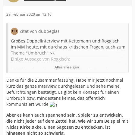
29. Februar 2020 um 12:16
Zitat von dubbeglas
Großes Doppelinterview mit Kettemann und Roggisch
im MM heute, mit durchaus kritischen Fragen, auch zum
Thema "Umbruch" ;-).
Einige Aussage von Roggisch:
Alles anzeigen
Es ist klar, dass wir von diesem sechsten Platz wegkommen
und besser spielen wollen. Ich bin auch überzeugt davon,
Danke für die Zusammenfassung. Habe mir jetzt nochmal
dass uns das gelingt. Wir können am Ende der Saison im
kurz das ganze Interview durchgelesen und sehe meine
EHF-Pokal übrigens immer noch einen Titel holen, was dann
Befürchtungen bestätigt. Es gibt kein Konzept für einen
auch nicht so schlecht wäre.
Umbruch bzw. mindestens keines, das öffentlich
...
kommuniziert würde
Wenn etwas schlecht läuft, stehen alle in der Verantwortung
und haben ihren Anteil. Das gilt dann für den Trainer, für
Aber es kann auch spannend sein, Spieler zu entwickeln,
die Spieler, für Jenni und für mich.
die nicht jeder auf dem Zettel hat. Wie wir zum Beispiel mit
...
Niclas Kirkeløkke. Einen Sagosen zu entdecken, ist
Ich bin dafür verantwortlich, dass die Neuzugänge passen
hingegen nicht so schwierig.