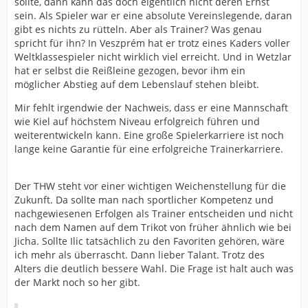
sollte, dann kann das doch eigentlich nicht deren Ernst
sein. Als Spieler war er eine absolute Vereinslegende, daran
gibt es nichts zu rütteln. Aber als Trainer? Was genau
spricht für ihn? In Veszprém hat er trotz eines Kaders voller
Weltklassespieler nicht wirklich viel erreicht. Und in Wetzlar
hat er selbst die Reißleine gezogen, bevor ihm ein
möglicher Abstieg auf dem Lebenslauf stehen bleibt.
Mir fehlt irgendwie der Nachweis, dass er eine Mannschaft
wie Kiel auf höchstem Niveau erfolgreich führen und
weiterentwickeln kann. Eine große Spielerkarriere ist noch
lange keine Garantie für eine erfolgreiche Trainerkarriere.
Der THW steht vor einer wichtigen Weichenstellung für die
Zukunft. Da sollte man nach sportlicher Kompetenz und
nachgewiesenen Erfolgen als Trainer entscheiden und nicht
nach dem Namen auf dem Trikot von früher ähnlich wie bei
Jicha. Sollte Ilic tatsächlich zu den Favoriten gehören, wäre
ich mehr als überrascht. Dann lieber Talant. Trotz des
Alters die deutlich bessere Wahl. Die Frage ist halt auch was
der Markt noch so her gibt.