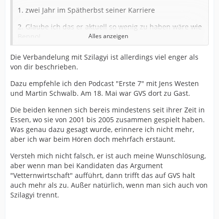
1. zwei Jahr im Spätherbst seiner Karriere
2. Glaube ich das er aktuell so wenig zu haben wäre wie
Benno!
Alles anzeigen
und
Die Verbandelung mit Szilagyi ist allerdings viel enger als
von dir beschrieben.
3. Er hat überzeugt ja auch gerade extrem!
Dazu empfehle ich den Podcast "Erste 7" mit Jens Westen
und Martin Schwalb. Am 18. Mai war GVS dort zu Gast.
Insofern würde ich mir da gerne selbst widersprechen!!
Die beiden kennen sich bereis mindestens seit ihrer Zeit in
Essen, wo sie von 2001 bis 2005 zusammen gespielt haben.
Was genau dazu gesagt wurde, erinnere ich nicht mehr,
aber ich war beim Hören doch mehrfach erstaunt.
Versteh mich nicht falsch, er ist auch meine Wunschlösung,
aber wenn man bei Kandidaten das Argument
"Vetternwirtschaft" aufführt, dann trifft das auf GVS halt
auch mehr als zu. Außer natürlich, wenn man sich auch von
Szilagyi trennt.