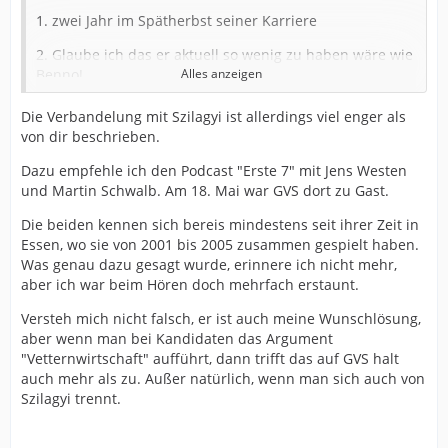
1. zwei Jahr im Spätherbst seiner Karriere
2. Glaube ich das er aktuell so wenig zu haben wäre wie
Benno!
Alles anzeigen
und
Die Verbandelung mit Szilagyi ist allerdings viel enger als
von dir beschrieben.
3. Er hat überzeugt ja auch gerade extrem!
Dazu empfehle ich den Podcast "Erste 7" mit Jens Westen
und Martin Schwalb. Am 18. Mai war GVS dort zu Gast.
Insofern würde ich mir da gerne selbst widersprechen!!
Die beiden kennen sich bereis mindestens seit ihrer Zeit in
Essen, wo sie von 2001 bis 2005 zusammen gespielt haben.
Was genau dazu gesagt wurde, erinnere ich nicht mehr,
aber ich war beim Hören doch mehrfach erstaunt.
Versteh mich nicht falsch, er ist auch meine Wunschlösung,
aber wenn man bei Kandidaten das Argument
"Vetternwirtschaft" aufführt, dann trifft das auf GVS halt
auch mehr als zu. Außer natürlich, wenn man sich auch von
Szilagyi trennt.