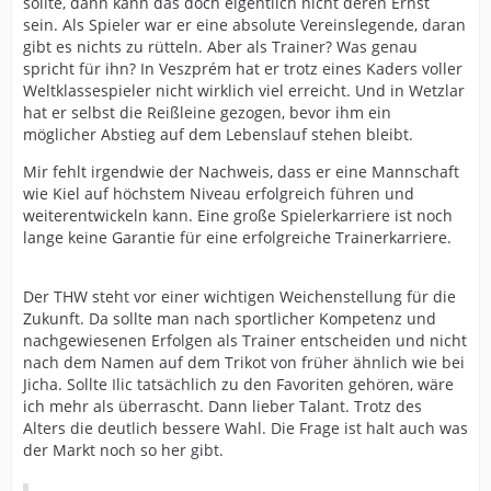
sollte, dann kann das doch eigentlich nicht deren Ernst
sein. Als Spieler war er eine absolute Vereinslegende, daran
gibt es nichts zu rütteln. Aber als Trainer? Was genau
spricht für ihn? In Veszprém hat er trotz eines Kaders voller
Weltklassespieler nicht wirklich viel erreicht. Und in Wetzlar
hat er selbst die Reißleine gezogen, bevor ihm ein
möglicher Abstieg auf dem Lebenslauf stehen bleibt.
Mir fehlt irgendwie der Nachweis, dass er eine Mannschaft
wie Kiel auf höchstem Niveau erfolgreich führen und
weiterentwickeln kann. Eine große Spielerkarriere ist noch
lange keine Garantie für eine erfolgreiche Trainerkarriere.
Der THW steht vor einer wichtigen Weichenstellung für die
Zukunft. Da sollte man nach sportlicher Kompetenz und
nachgewiesenen Erfolgen als Trainer entscheiden und nicht
nach dem Namen auf dem Trikot von früher ähnlich wie bei
Jicha. Sollte Ilic tatsächlich zu den Favoriten gehören, wäre
ich mehr als überrascht. Dann lieber Talant. Trotz des
Alters die deutlich bessere Wahl. Die Frage ist halt auch was
der Markt noch so her gibt.