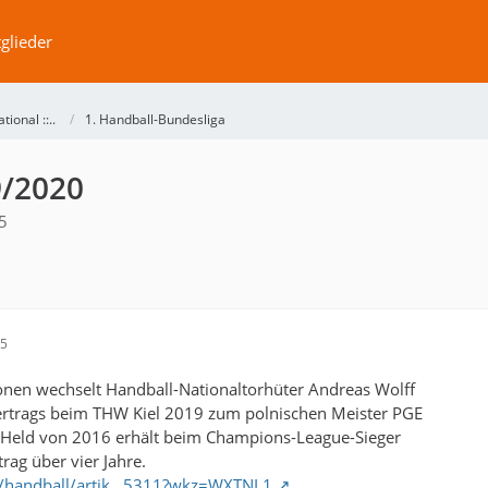
glieder
ational ::..
1. Handball-Bundesliga
9/2020
5
15
onen wechselt Handball-Nationaltorhüter Andreas Wolff
ertrags beim THW Kiel 2019 zum polnischen Meister PGE
M-Held von 2016 erhält beim Champions-League-Sieger
rag über vier Jahre.
de/handball/artik…5311?wkz=WXTNL1