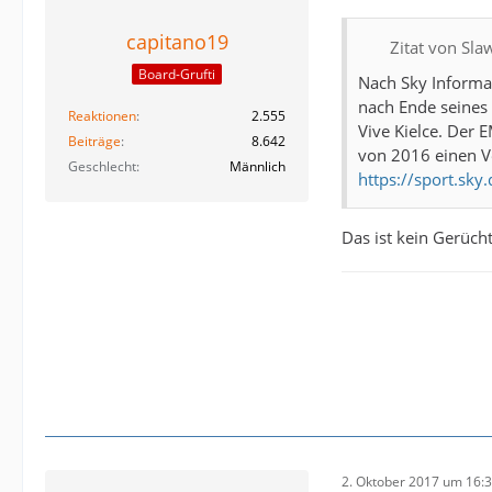
capitano19
Zitat von Sl
Board-Grufti
Nach Sky Informa
nach Ende seines
Reaktionen
2.555
Vive Kielce. Der
Beiträge
8.642
von 2016 einen Ve
Geschlecht
Männlich
https://sport.sk
Das ist kein Gerücht
2. Oktober 2017 um 16: