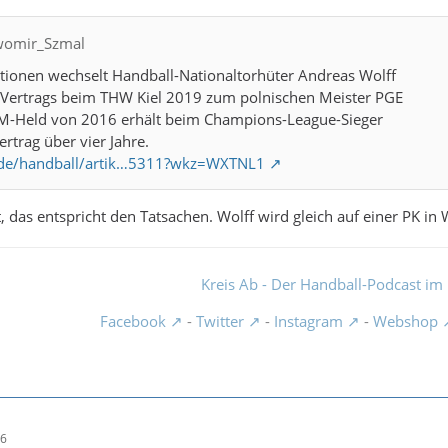
awomir_Szmal
tionen wechselt Handball-Nationaltorhüter Andreas Wolff
 Vertrags beim THW Kiel 2019 zum polnischen Meister PGE
 EM-Held von 2016 erhält beim Champions-League-Sieger
rtrag über vier Jahre.
y.de/handball/artik…5311?wkz=WXTNL1
, das entspricht den Tatsachen. Wolff wird gleich auf einer PK in 
Kreis Ab - Der Handball-Podcast im 
Facebook
-
Twitter
-
Instagram
-
Webshop
36