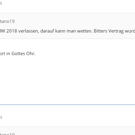
45
itano19
W 2018 verlassen, darauf kann man wetten. Bitters Vertrag wurde
ort in Gottes Ohr.
53
itano19