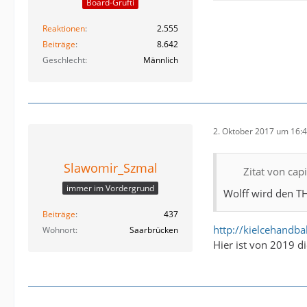
Board-Grufti
Reaktionen
2.555
Beiträge
8.642
Geschlecht
Männlich
2. Oktober 2017 um 16:
Slawomir_Szmal
Zitat von cap
immer im Vordergrund
Wolff wird den TH
Beiträge
437
http://kielcehandba
Wohnort
Saarbrücken
Hier ist von 2019 d