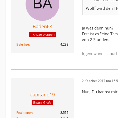
Wolff wird den TH
Baden68
Ja was denn nun?
Erst ist es "eine T
nicht zu stoppen
von 2 Stunden...
Beiträge
4.238
Irgendwann ist auch
2. Oktober 2017 um 16:
Nun, Du kannst mir 
capitano19
Board-Grufti
Reaktionen
2.555