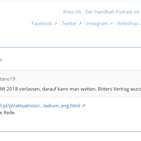
Kreis Ab - Der Handball-Podcast im 
Facebook
-
Twitter
-
Instagram
-
Webshop
45
itano19
W 2018 verlassen, darauf kann man wetten. Bitters Vertrag wurde
ll.pl/pl/aktualnosci…tadium_eng.html
ie Rede.