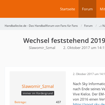
Startseite
Forum
Mit
Handballecke.de - Das Handballforum von Fans für Fans
Forum
..:: N
Wechsel feststehend 201
Slawomir_Szmal
2. Oktober 2017 um 14:1
2. Oktober 2017 um 14:
Nach Sky Informati
Slawomir_Szmal
nach Ende seines V
immer im Vordergrund
Vive Kielce. Der E
von 2016 einen Vert
Beiträge
437
https://sport.sky.