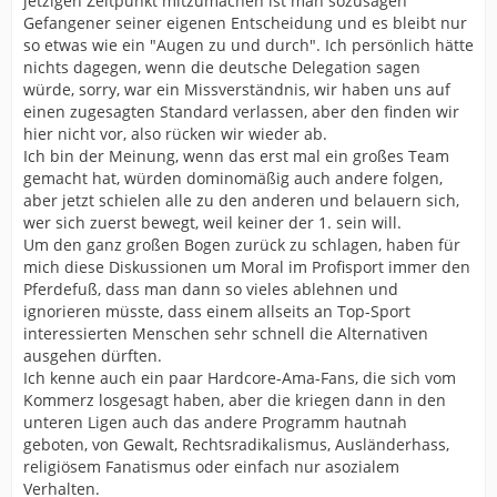
jetzigen Zeitpunkt mitzumachen ist man sozusagen
Gefangener seiner eigenen Entscheidung und es bleibt nur
so etwas wie ein "Augen zu und durch". Ich persönlich hätte
nichts dagegen, wenn die deutsche Delegation sagen
würde, sorry, war ein Missverständnis, wir haben uns auf
einen zugesagten Standard verlassen, aber den finden wir
hier nicht vor, also rücken wir wieder ab.
Ich bin der Meinung, wenn das erst mal ein großes Team
gemacht hat, würden dominomäßig auch andere folgen,
aber jetzt schielen alle zu den anderen und belauern sich,
wer sich zuerst bewegt, weil keiner der 1. sein will.
Um den ganz großen Bogen zurück zu schlagen, haben für
mich diese Diskussionen um Moral im Profisport immer den
Pferdefuß, dass man dann so vieles ablehnen und
ignorieren müsste, dass einem allseits an Top-Sport
interessierten Menschen sehr schnell die Alternativen
ausgehen dürften.
Ich kenne auch ein paar Hardcore-Ama-Fans, die sich vom
Kommerz losgesagt haben, aber die kriegen dann in den
unteren Ligen auch das andere Programm hautnah
geboten, von Gewalt, Rechtsradikalismus, Ausländerhass,
religiösem Fanatismus oder einfach nur asozialem
Verhalten.