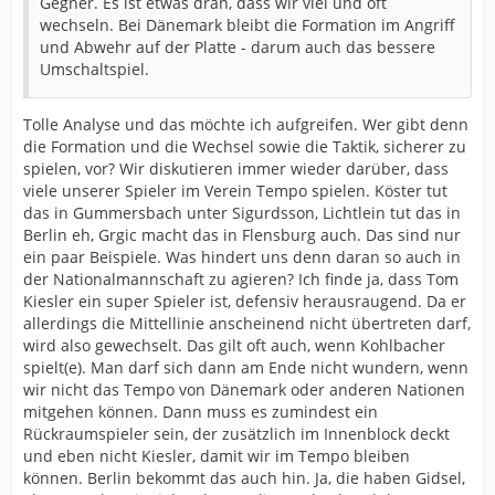
Gegner. Es ist etwas dran, dass wir viel und oft
wechseln. Bei Dänemark bleibt die Formation im Angriff
und Abwehr auf der Platte - darum auch das bessere
Umschaltspiel.
Tolle Analyse und das möchte ich aufgreifen. Wer gibt denn
die Formation und die Wechsel sowie die Taktik, sicherer zu
spielen, vor? Wir diskutieren immer wieder darüber, dass
viele unserer Spieler im Verein Tempo spielen. Köster tut
das in Gummersbach unter Sigurdsson, Lichtlein tut das in
Berlin eh, Grgic macht das in Flensburg auch. Das sind nur
ein paar Beispiele. Was hindert uns denn daran so auch in
der Nationalmannschaft zu agieren? Ich finde ja, dass Tom
Kiesler ein super Spieler ist, defensiv herausraugend. Da er
allerdings die Mittellinie anscheinend nicht übertreten darf,
wird also gewechselt. Das gilt oft auch, wenn Kohlbacher
spielt(e). Man darf sich dann am Ende nicht wundern, wenn
wir nicht das Tempo von Dänemark oder anderen Nationen
mitgehen können. Dann muss es zumindest ein
Rückraumspieler sein, der zusätzlich im Innenblock deckt
und eben nicht Kiesler, damit wir im Tempo bleiben
können. Berlin bekommt das auch hin. Ja, die haben Gidsel,