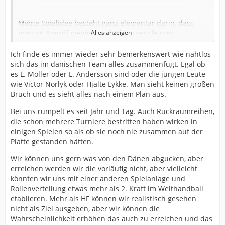
Meine Spielidee besteht ganz elementar darin, dass
man im Angriff weniger auf Distanzwürfe und
Alles anzeigen
Kreisanspiele zu setzen. Mehr 1:1 mit Folgehandlung.
Wenn man statistisch mal auswerten würde, dann ist
Ich finde es immer wieder sehr bemerkenswert wie nahtlos
das Spie unserer Nationalmannschaft insbesondere in
sich das im dänischen Team alles zusammenfügt. Egal ob
den Spielen gegen Dänemark geprägt von
es L. Möller oder L. Andersson sind oder die jungen Leute
Distanzwürfen und Zweiergruppe Rückraum-Kreis. Ich
wie Victor Norlyk oder Hjalte Lykke. Man sieht keinen großen
würde, ähnlich wie es Saugstrup in Magdeburg macht,
Bruch und es sieht alles nach einem Plan aus.
mehr auf Sperren und Durchbruchhilfen setzen.
Das,
Bei uns rumpelt es seit Jahr und Tag. Auch Rückraumreihen,
was unsere Nationalmannschaft spielt, ist das was
die schon mehrere Turniere bestritten haben wirken in
Dänemark haben möchte.
einigen Spielen so als ob sie noch nie zusammen auf der
Platte gestanden hätten.
Dieses Mindset fehlt eindeutig.
Der Berliner
Wir können uns gern was von den Dänen abgucken, aber
Rückraumdauershooter spielt in Dänemarks Angriff
erreichen werden wir die vorläufig nicht, aber vielleicht
keine Rolle. Abwehr darf er spielen. Ein Lasse Möller als
könnten wir uns mit einer anderen Spielanlage und
B-Auswahlspieler könnte feuern, geht aber, wenn es
Rollenverteilung etwas mehr als 2. Kraft im Welthandball
eng wird, gnadenlos ins 1 gegen 1. Das erwartet sein
etablieren. Mehr als HF können wir realistisch gesehen
dänischer Coach von ihm.
So wie auch andere
nicht als Ziel ausgeben, aber wir können die
prominente Mannschaften diese Spielidee verfolgen.
Wahrscheinlichkeit erhöhen das auch zu erreichen und das