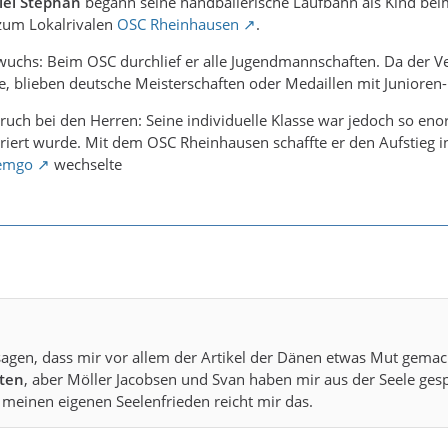
iel Stephan
begann seine handballerische Laufbahn als Kind bei
 zum Lokalrivalen
OSC Rheinhausen
.
wuchs: Beim OSC durchlief er alle Jugendmannschaften. Da der V
, blieben deutsche Meisterschaften oder Medaillen mit Junioren
ruch bei den Herren: Seine individuelle Klasse war jedoch so enor
riert wurde. Mit dem OSC Rheinhausen schaffte er den Aufstieg in
emgo
wechselte
sagen, dass mir vor allem der Artikel der Dänen etwas Mut gemac
lten
, aber Möller Jacobsen und Svan haben mir aus der Seele ges
 meinen eigenen Seelenfrieden reicht mir das.