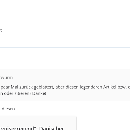
t
lzwurm
n paar Mal zurück geblättert, aber diesen legendären Artikel bzw. 
n oder zitieren? Danke!
t diesen
rgniserregend": Dänischer