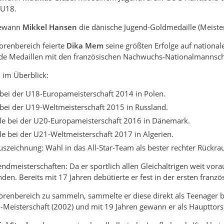
 U18.
gewann
Mikkel Hansen
die dänische Jugend-Goldmedaille (Meister
orenbereich feierte
Dika Mem
seine größten Erfolge auf national
nde Medaillen mit den französischen Nachwuchs-Nationalmannsch
l im Überblick:
bei der U18-Europameisterschaft 2014 in Polen.
bei der U19-Weltmeisterschaft 2015 in Russland.
e bei der U20-Europameisterschaft 2016 in Dänemark.
e bei der U21-Weltmeisterschaft 2017 in Algerien.
Auszeichnung: Wahl in das All-Star-Team als bester rechter Rück
endmeisterschaften: Da er sportlich allen Gleichaltrigen weit vora
en. Bereits mit 17 Jahren debütierte er fest in der ersten franzö
iorenbereich zu sammeln, sammelte er diese direkt als Teenager bei
n-Meisterschaft (2002) und mit 19 Jahren gewann er als Hauptto