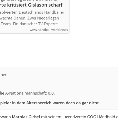
te kritisiert Gislason scharf
bsolvierten Deutschlands Handballer
wächte Dänen. Zwei Niederlagen
-Team. Ein dänischer TV-Experte…
www.handball-world.news
iner
die A-Nationalmannschaft: 0,0.
Spieler in dem Altersbereich waren doch da gar nicht.
gewann
Mathias Gidsel
mit seinem Jugendverein GOG Håndbold die