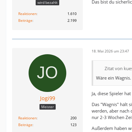
Das bist du sicherli
wird bezahlt
Reaktionen
1.610
Beiträge
2.199
18. Mai 2026 um 23:47
Zitat von ku
Wäre ein Wagnis. E
Ja, diese Spieler ha
Jogi99
Das "Wagnis" hält s
Meister
werden, aber nach 
nur 2-3 Wochen Zeit
Reaktionen
200
Beiträge
123
Außerdem haben wir