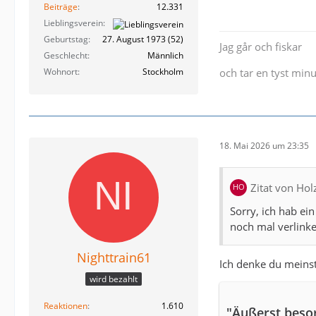
Beiträge
12.331
Lieblingsverein
Geburtstag
27. August 1973 (52)
Jag går och fiskar
Geschlecht
Männlich
Wohnort
Stockholm
och tar en tyst minu
18. Mai 2026 um 23:35
Zitat von Ho
Sorry, ich hab ei
noch mal verlinke
Nighttrain61
Ich denke du meins
wird bezahlt
Reaktionen
1.610
"Äußerst beso