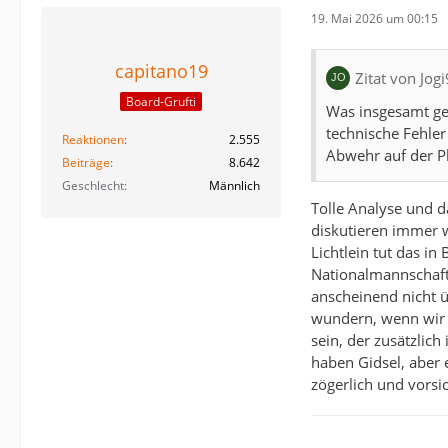
19. Mai 2026 um 00:15
capitano19
Zitat von Jog
Board-Grufti
Was insgesamt ge
technische Fehler
Reaktionen
2.555
Abwehr auf der Pl
Beiträge
8.642
Geschlecht
Männlich
Tolle Analyse und d
diskutieren immer w
Lichtlein tut das in
Nationalmannschaft z
anscheinend nicht ü
wundern, wenn wir 
sein, der zusätzlic
haben Gidsel, aber 
zögerlich und vorsic