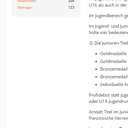
Reaktionen
200
U16 als auch in der
Beiträge
123
Im Jugendbereich 
Im Jugend- und Juni
holte vier bedeute
🥇 Die Junioren-Tite
Goldmedaille 
Goldmedaille 
Bronzemedaill
Bronzemedaill
Individuelle 
Profidebüt statt Jug
oder U19-Jugendrund
Anstatt Titel im Jun
französische Herre