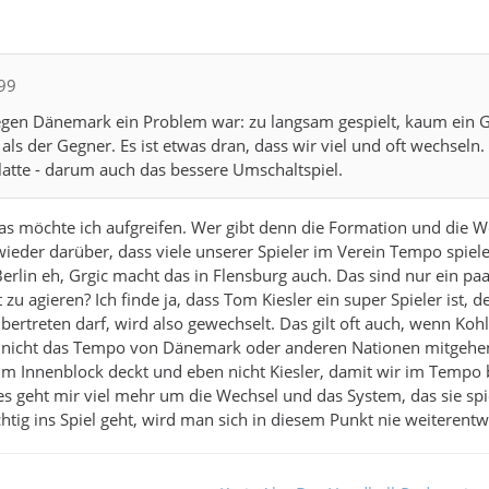
i99
gen Dänemark ein Problem war: zu langsam gespielt, kaum ein G
 als der Gegner. Es ist etwas dran, dass wir viel und oft wechsel
atte - darum auch das bessere Umschaltspiel.
as möchte ich aufgreifen. Wer gibt denn die Formation und die Wec
ieder darüber, dass viele unserer Spieler im Verein Tempo spiel
 Berlin eh, Grgic macht das in Flensburg auch. Das sind nur ein p
u agieren? Ich finde ja, dass Tom Kiesler ein super Spieler ist, d
bertreten darf, wird also gewechselt. Das gilt oft auch, wenn Koh
nicht das Tempo von Dänemark oder anderen Nationen mitgehe
h im Innenblock deckt und eben nicht Kiesler, damit wir im Tempo
es geht mir viel mehr um die Wechsel und das System, das sie sp
htig ins Spiel geht, wird man sich in diesem Punkt nie weiterentw