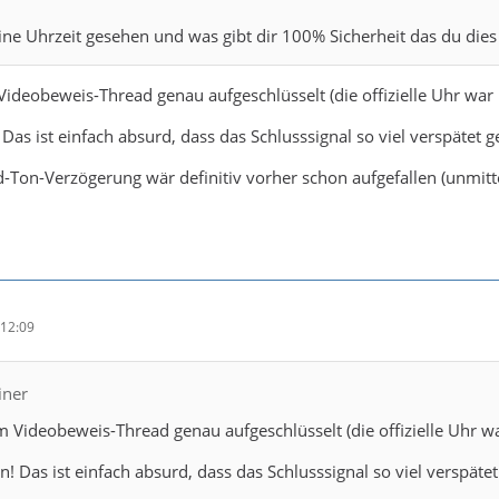
den DYN-Leuten hier (sind ja ein paar) noch mal die Frage, die ich
ine Uhrzeit gesehen und was gibt dir 100% Sicherheit das du dies 
wort bekommen, und werden ich auch diesmal nicht. Ich stelle s
der HBL die "Bitte" an DYN, solche Situationen "dezent" zu b
Videobeweis-Thread genau aufgeschlüsselt (die offizielle Uhr war
Das ist einfach absurd, dass das Schlusssignal so viel verspätet 
nett
capitano19
wilkenjohannes
-Ton-Verzögerung wär definitiv vorher schon aufgefallen (unmittel
12:09
iner
m Videobeweis-Thread genau aufgeschlüsselt (die offizielle Uhr w
! Das ist einfach absurd, dass das Schlusssignal so viel verspäte