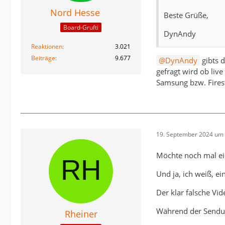
Nord Hesse
Beste Grüße,
Board-Grufti
DynAndy
Reaktionen
3.021
Beiträge
9.677
DynAndy
gibts 
gefragt wird ob liv
Samsung bzw. Fires
19. September 2024 um 
Möchte noch mal ei
Und ja, ich weiß, ei
Der klar falsche Vi
Während der Sendun
Rheiner