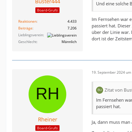
Buster444
Und eine solche B
Board-Grufti
Im Fernsehen war ei
Reaktionen
4.433
passiert hat. Diese
Beiträge
7.206
über der Linie war
Lieblingsverein
dort ist der Zeitst
Geschlecht
Männlich
19. September 2024 um 
Zitat von Bu
Im Fernsehen war 
passiert hat.
Rheiner
Ja, dann muss man a
Board-Grufti