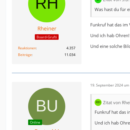
Darum stelle ich 
Was hast du für e
Habe nie eine Ant
Gibt es seitens 
Funkruf hat das im 
Rheiner
Und ich hab Ohren! 
Board-Grufti
DynAndy
A
Und eine solche Bild
Reaktionen
4.357
Beiträge
11.034
19. September 2024 um 
Zitat von Rhe
Funkruf hat das i
Und ich hab Ohren
Online