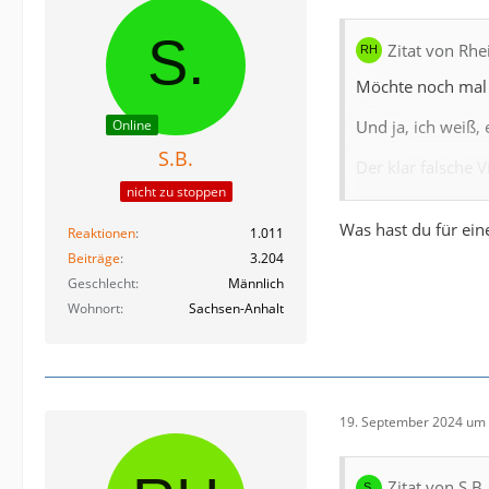
Zitat von Rhe
Möchte noch mal 
Und ja, ich weiß, 
Online
S.B.
Der klar falsche 
nicht zu stoppen
Während der Send
Was hast du für ein
Reaktionen
1.011
In den ganzen Pod
Beiträge
3.204
Geschlecht
Männlich
Interessant find i
Wohnort
Sachsen-Anhalt
Der eine DYN-Kom
Begründung: Seine
Der zweite DYN-
19. September 2024 um 
mehrfach nach sei
Zitat von S.B.