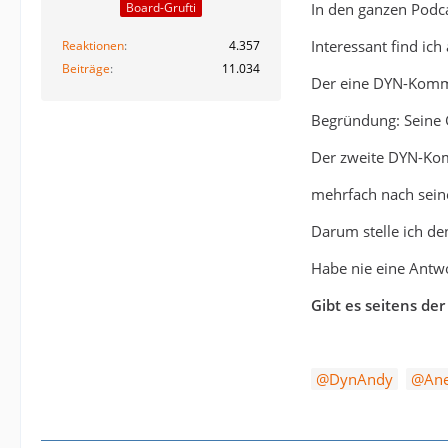
In den ganzen Podca
Board-Grufti
Interessant find ich
Reaktionen
4.357
Beiträge
11.034
Der eine DYN-Komme
Begründung: Seine G
Der zweite DYN-Ko
mehrfach nach seine
Darum stelle ich den
Habe nie eine Antwo
Gibt es seitens de
DynAndy
Ane