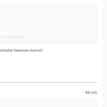
icht aufgelöst.
stitiabel beweisen kannst?
cht besprochen.
o-Moderator
im Podcast
#8.545
erung verweigert!