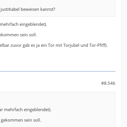
 schon mehrfach gestellt habe.
justitiabel beweisen kannst?
ie trotzdem noch mal:
ehandeln (um das mal ganz vorsichtig auszudrücken)?
 mehrfach eingeblendet).
gekommen sein soll.
bar zuvor gab es ja ein Tor mit Torjubel und Tor-Pfiff).
#8.546
ar mehrfach eingeblendet).
t gekommen sein soll.