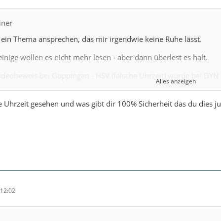
iner
ein Thema ansprechen, das mir irgendwie keine Ruhe lässt.
einige wollen es nicht mehr lesen - aber dann überlest es halt.
Videobeweis bei Göppingen - HSV (falsche Uhrzeit) wurde bei DYN n
Alles anzeigen
ung war schwer, weil nicht mehr viel Sendezeit war. Okay.
e Uhrzeit gesehen und was gibt dir 100% Sicherheit das du dies ju
casts etc. während der Woche aber auch nicht, oder?
ch auch:
mentator, der einen Handball-Podcast macht, hat das Thema ni
 Gäste hätten alle nichts mit dem Spiel zu tun gehabt.
Kommentator mit Handball-Podcast wurde
von seinem eigenen C
12:02
ner Meinung zu dieser Situation gefragt. Er hat die Meinungsäuß