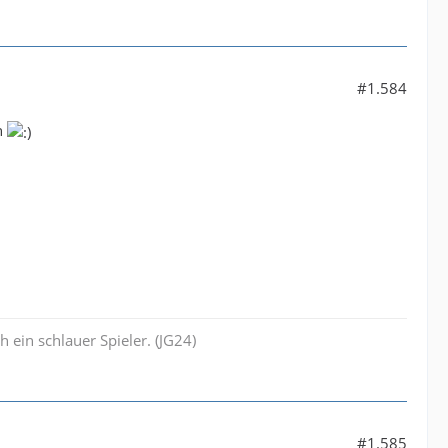
#1.584
n
ch ein schlauer Spieler. (JG24)
#1.585