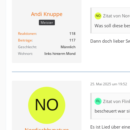
Andi Knuppe
Zitat von No
Meister
Was soll diese be
Reaktionen
118
Beiträge
117
Dann doch lieber S
Geschlecht
Männlich
Wohnort
links hinterm Mond
25. Mai 2025 um 19:52
Zitat von Flin
bescheuert war s
Es ist Lied über ei