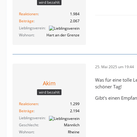
wird bezahlt
Reaktionen
1.984
Beiträge
2.067
Lieblingsverein
Wohnort
Hart an der Grenze
25. Mai 2025 um 19:44
Was für eine tolle L
Akim
schöner Tag!
wird bezahlt
Gibt's einen Empfan
Reaktionen
1.299
Beiträge
2.194
Lieblingsverein
Geschlecht
Männlich
Wohnort
Rheine