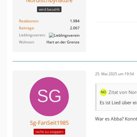
Nordischbynature
wird bezahlt
Reaktionen
1.984
Beiträge
2.067
Lieblingsverein
Wohnort
Hart an der Grenze
25. Mai 2025 um 19:54
Zitat von No
Es ist Lied über 
War es Abba? Konnte
Sg-FanSeit1985
nicht zu stoppen