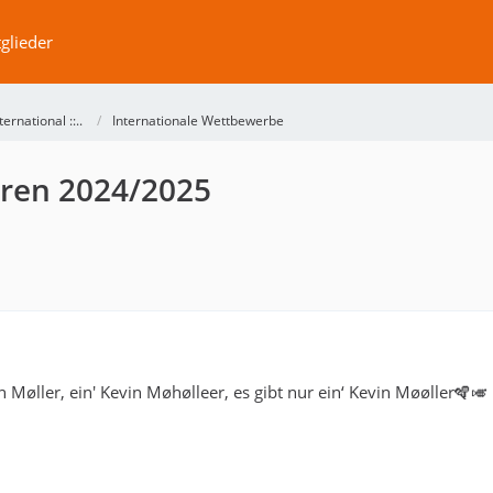
glieder
International ::..
Internationale Wettbewerbe
ren 2024/2025
in Møller, ein' Kevin Møhølleer, es gibt nur ein‘ Kevin Møøller🪇🎺