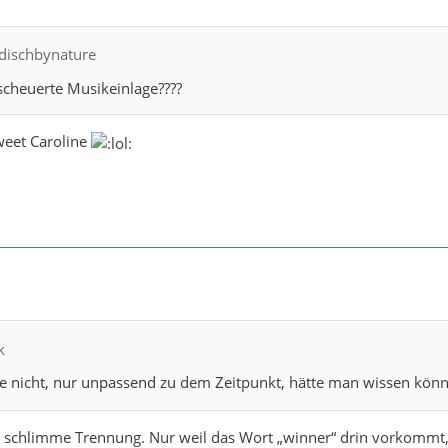
rdischbynature
scheuerte Musikeinlage????
weet Caroline
k
ie nicht, nur unpassend zu dem Zeitpunkt, hätte man wissen kö
ne schlimme Trennung. Nur weil das Wort „winner“ drin vorkommt