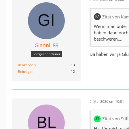
Zitat von Ka
Wenn man unter re
haben dann noch d
beschweren….
Gianni_89
Da haben wir ja Gl
Fortgeschrittener
Reaktionen
13
Beiträge
12
5. Mai 2026 um 10:01
Zitat von Sti
Hat für mich nich