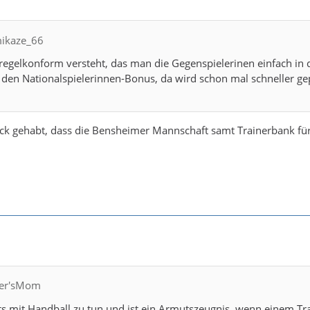
mikaze_66
gelkonform versteht, das man die Gegenspielerinen einfach in d
en Nationalspielerinnen-Bonus, da wird schon mal schneller gepf
ück gehabt, dass die Bensheimer Mannschaft samt Trainerbank fü
fler'sMom
ts mit Handball zu tun und ist ein Armutszeugnis, wenn einem Trai