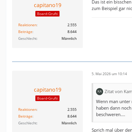
Das ist ein bissche
capitano19
zum Beispiel gar nic
Board-Grufti
Reaktionen
2.555
Beiträge
8.644
Geschlecht
Männlich
5. Mai 2026 um 10:14
capitano19
Zitat von Ka
Board-Grufti
Wenn man unter re
haben dann noch d
Reaktionen
2.555
beschweren….
Beiträge
8.644
Geschlecht
Männlich
Sprich mal über den