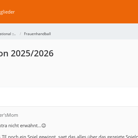
glieder
ational ::..
Frauenhandball
son 2025/2026
fler'sMom
xtra nicht erwähnt...😉
F noch ein Spiel gewinnt, sagt das alles über das gezeigte Spiel