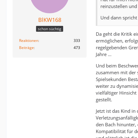
reinzustellen und
Und dann spricht 
BlKW168
schon süchtig
Da geht die Kritik e
ermöglichen, erfolg
Reaktionen
333
regelgebenden Gremi
Beiträge
473
Jahre ...
Und beim Beschweren 
zusammen mit der s
Spielsekunden Besta
weiter zu dynamisie
vielfältiger Hinsic
gestellt.
Jetzt ist das Kind 
Verletzungsanfällig
den Bach hinunter,
Kompatibilität für 
und plötzlich ist di