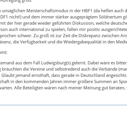
nsäglichen Meisterschaftsmodus in der HBF1 (da helfen auch di
F1 nicht!) und dem immer stärker ausgeprägtem Söldnertum gibt 
it der hier gerade wieder geführten Diskussion, welche deutsche
n auch international zu spielen, fallen mir positiv ausgerichtet
rochen schwer. Zu groß ist zur Zeit die Diskrepanz zwischen Anspr
räsenz, die Verfügbarkeit und die Wiedergabequalität in den Medi
mmt:
emand aus dem Fall Ludwigsburg(s) gelernt. Dabei wäre es bitter 
g bräuchten die Vereine und selbstredend auch die Verbände (man 
d. Glaubt jemand ernsthaft, dass gerade in Deutschland angesichts
schaft in den kommenden Jahren immer größere Summen an Sponso
warten. Alle Beteiligten wären nach meiner Meinung gut beraten, s