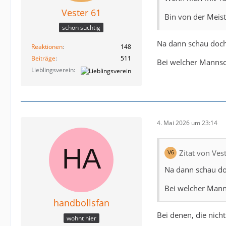
Vester 61
Bin von der Meis
schon süchtig
Na dann schau doch
Reaktionen
148
Beiträge
511
Bei welcher Mannsch
Lieblingsverein
4. Mai 2026 um 23:14
Zitat von Ves
Na dann schau do
Bei welcher Manns
handbollsfan
Bei denen, die nicht
wohnt hier