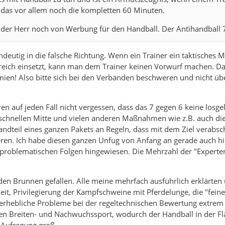
 das vor allem noch die kompletten 60 Minuten.
der Herr noch von Werbung für den Handball. Der Antihandball 7 
indeutig in die falsche Richtung. Wenn ein Trainer ein taktisches 
reich einsetzt, kann man dem Trainer keinen Vorwurf machen. Da
en! Also bitte sich bei den Verbänden beschweren und nicht über
auf jeden Fall nicht vergessen, dass das 7 gegen 6 keine losgelös
chnellen Mitte und vielen anderen Maßnahmen wie z.B. auch die
ndteil eines ganzen Pakets an Regeln, dass mit dem Ziel verabs
ren. Ich habe diesen ganzen Unfug von Anfang an gerade auch hier 
ht problematischen Folgen hingewiesen. Die Mehrzahl der "Experte
in den Brunnen gefallen. Alle meine mehrfach ausführlich erklärt
keit, Privilegierung der Kampfschweine mit Pferdelunge, die "fein
 erhebliche Probleme bei der regeltechnischen Bewertung extre
den Breiten- und Nachwuchssport, wodurch der Handball in der Fläc
e Aufregung groß.