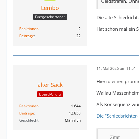
Geldstrafen. Ohne 
Lembo
Die alte Schiedricht
Fortgeschrittener
Hat schon mal ein Sp
Reaktionen
2
Beiträge
22
11. Mai 2026 um 11:51
Hierzu einen promi
alter Sack
Wallau Massenheim h
Board-Grufti
Als Konsequenz wur
Reaktionen
1.644
Beiträge
12.858
Die "Schiedsrichter
Geschlecht
Männlich
Zitat