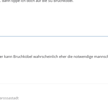
 dann tippe ich doch auf die SG Bruchköbel.
r kann Bruchköbel wahrscheinlich eher die notwendige mannscha
arossastadt