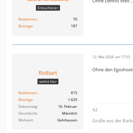
Ohne Dennis Weit …
Erleuchteter
Reaktionen
70
Beiträge
187
12. Mai 2026 um 17:53
Ohne den Egoshoote
Rotbart
wohnt hier
Reaktionen
615
Beiträge
1.629
Geburtstag
16. Februar
42
Geschlecht
Männlich
Wohnort
Gelnhausen
Grüße aus der Barb