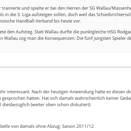
r trainierte und spielte er bei den Herren der SG Wallau/Massenhe
 in die 3. Liga aufsteigen sollen, doch weil das Schiedsrichtersol
essische Handball-Verband bis heute vor.
ete den Aufstieg. Statt Wallau durfte die punktgleiche HSG Rodgau
n Wallau zog man die Konsequenzen: Die fünf jüngsten Spieler de
 sehr interessant. Nach der heutigen Anwendung hätte es diesen d
u gesprochen hätten. Hat sich damals wahrscheinlich keiner Gedan
il diesbezüglich (weiter oben schon diskutiert)
Tabelle von damals ohne Abzug: Saison 2011/12