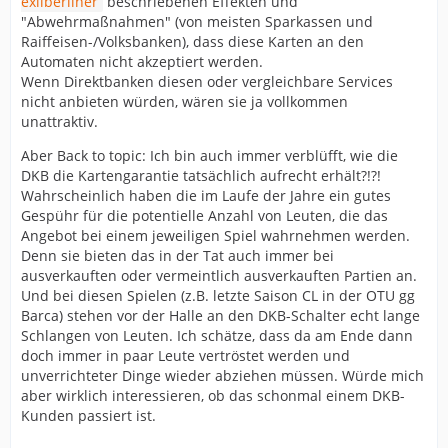
exilberliner
beschriebenen Effekten und
"Abwehrmaßnahmen" (von meisten Sparkassen und
Raiffeisen-/Volksbanken), dass diese Karten an den
Automaten nicht akzeptiert werden.
Wenn Direktbanken diesen oder vergleichbare Services
nicht anbieten würden, wären sie ja vollkommen
unattraktiv.
Aber Back to topic: Ich bin auch immer verblüfft, wie die
DKB die Kartengarantie tatsächlich aufrecht erhält?!?!
Wahrscheinlich haben die im Laufe der Jahre ein gutes
Gespühr für die potentielle Anzahl von Leuten, die das
Angebot bei einem jeweiligen Spiel wahrnehmen werden.
Denn sie bieten das in der Tat auch immer bei
ausverkauften oder vermeintlich ausverkauften Partien an.
Und bei diesen Spielen (z.B. letzte Saison CL in der OTU gg
Barca) stehen vor der Halle an den DKB-Schalter echt lange
Schlangen von Leuten. Ich schätze, dass da am Ende dann
doch immer in paar Leute vertröstet werden und
unverrichteter Dinge wieder abziehen müssen. Würde mich
aber wirklich interessieren, ob das schonmal einem DKB-
Kunden passiert ist.