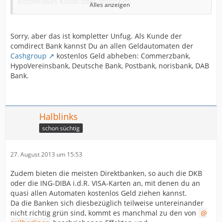
Kostenloses Konto oder ähnliches.
Alles anzeigen
Nachdem ich einige Zeit mit dieser Idee schwanger
gegangen bin habe ich festgestellt das es bei uns
(Hamburg) nahezu es keinen
Sorry, aber das ist kompletter Unfug. Als Kunde der
Geldautomaten gibt der mit dieser Karte ohne Aufpreis
comdirect Bank kannst Du an allen Geldautomaten der
Geld herrausgibt,nach meinen Informationen
Cashgroup
kostenlos Geld abheben: Commerzbank,
mindestens 3€ was den Vorteil wieder
HypoVereinsbank, Deutsche Bank, Postbank, norisbank, DAB
zu Nichte macht.
Bank.
Ich nehme mal an das es bei der DKB (Bayern -LB) auch
nicht viel anders aussieht
In meinen Augen lohnt es sich nur wenn man eh schon
Kunde bei der Muttergesellschaft ist.
Halblinks
schon süchtig
27. August 2013 um 15:53
Zudem bieten die meisten Direktbanken, so auch die DKB
oder die ING-DIBA i.d.R. VISA-Karten an, mit denen du an
quasi allen Automaten kostenlos Geld ziehen kannst.
Da die Banken sich diesbezüglich teilweise untereinander
nicht richtig grün sind, kommt es manchmal zu den von