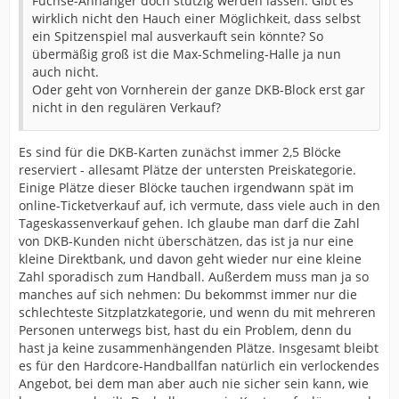
Füchse-Anhänger doch stutzig werden lassen. Gibt es
wirklich nicht den Hauch einer Möglichkeit, dass selbst
ein Spitzenspiel mal ausverkauft sein könnte? So
übermäßig groß ist die Max-Schmeling-Halle ja nun
auch nicht.
Oder geht von Vornherein der ganze DKB-Block erst gar
nicht in den regulären Verkauf?
Es sind für die DKB-Karten zunächst immer 2,5 Blöcke
reserviert - allesamt Plätze der untersten Preiskategorie.
Einige Plätze dieser Blöcke tauchen irgendwann spät im
online-Ticketverkauf auf, ich vermute, dass viele auch in den
Tageskassenverkauf gehen. Ich glaube man darf die Zahl
von DKB-Kunden nicht überschätzen, das ist ja nur eine
kleine Direktbank, und davon geht wieder nur eine kleine
Zahl sporadisch zum Handball. Außerdem muss man ja so
manches auf sich nehmen: Du bekommst immer nur die
schlechteste Sitzplatzkategorie, und wenn du mit mehreren
Personen unterwegs bist, hast du ein Problem, denn du
hast ja keine zusammenhängenden Plätze. Insgesamt bleibt
es für den Hardcore-Handballfan natürlich ein verlockendes
Angebot, bei dem man aber auch nie sicher sein kann, wie