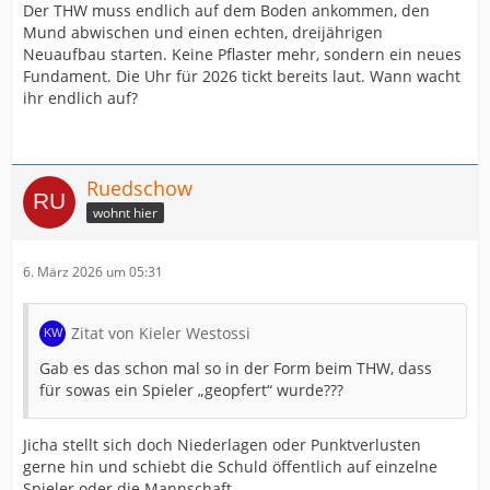
Der THW muss endlich auf dem Boden ankommen, den
Vor allem nicht von Meisterschaft und CL träumen,
Mund abwischen und einen echten, dreijährigen
sondern auf dem Boden ankommen, Mund abwischen
Neuaufbau starten. Keine Pflaster mehr, sondern ein neues
und mal wieder anfangen, etwas aufzubauen. Falsche
Fundament. Die Uhr für 2026 tickt bereits laut. Wann wacht
Erwartungen helfen niemandem. Der THW hat das
ihr endlich auf?
Potenzial, aber es fehlen die richtigen Baumeister. Ich
sehe auch keinen Ersatz für Jicha, aber Jicha ist nicht
der Richtige, wenn er sich nicht um 180 Grad dreht.
Dieses 7 gegen 6 will keiner mehr sehen und es bringt
Ruedschow
nicht den gewünschten Erfolg. Das muss ihm doch mal
wohnt hier
jemand sagen, wenn er es nicht selbst sieht. So, ich bin
gespannt, was ihr darüber denkt.
6. März 2026 um 05:31
Zitat von Kieler Westossi
Gab es das schon mal so in der Form beim THW, dass
für sowas ein Spieler „geopfert“ wurde???
Jicha stellt sich doch Niederlagen oder Punktverlusten
gerne hin und schiebt die Schuld öffentlich auf einzelne
Spieler oder die Mannschaft.