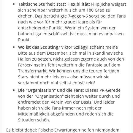
Szilagy ist planlos und kauft wild etwas zusammen, aber
Taktische Sturheit statt Flexibilität:
Filip Jicha weigert
Weltklasse ist nicht dabei. Jetzt kommen sicherlich
sich scheinbar weiterhin, sich um 180 Grad zu
einige ganz Schlaue und sagen, dass zum THW die
drehen. Das berüchtigte 7-gegen-6 sorgt bei den Fans
Weltklassespieler nicht mehr wollen, aber warum ist das
nach wie vor für mehr graue Haare als für
so? Wer hat daran Schuld und wann wurde es so? Soll
entscheidende Punkte. Wenn ein System von der
ich es euch sagen? Nach dem Abgang von Gislason. Da
halben Liga entschlüsselt ist, muss man es anpassen.
ging es los. Ja, es wurden danach noch Meisterschaften
Punkt.
gewonnen, aber das war größtenteils mit einem Kader
Wo ist das Scouting?
Viktor Szilágyi scheint meine
von ihm zusammengestellt.
Bitte aus dem Dezember, sich mal in skandinavische
Hallen zu setzen, nicht gelesen z(gerne auch von den
Die Lösung? Szilagy muss sich weniger auf der
Färöer-Inseln), fehlt weiterhin die Fantasie auf dem
Auswechselbank herumtreiben, sondern sich ins Auto
Transfermarkt. Wir können uns die teuren fertigen
setzen und sich die nord-europäischen Hallen von
Stars nicht mehr leisten – also müssen wir sie
innen anschauen. Junge, hungrige Spieler finden die
verdammt noch mal selbst entwickeln!
Lust auf die Bundesliga haben. Ja, es wird 2–3 Jahre
Die "Organisation" und die Fans:
Dieses PR-Gerede
benötigen, aber man hat dann einen Kader, um die
von der "Organisation" zieht sich weiter durch und
Meisterschaft wieder zu gewinnen. Spieler, bei denen
entfremdet den Verein von der Basis. Und leider
es Spaß macht, zuzuschauen, und die das Potenzial
haben sich viele Fans immer noch mit der
haben, Weltklasse zu werden. Anders sehe ich es im
Mittelmäßigkeit abgefunden und reden sich die
Moment nicht. Vielleicht mit Skippy auf die Färöer-
Situation schön.
Inseln fahren und sich da einige Spieler anschauen. 18–
19-Jährige, die nicht ein Weltklassegehalt kosten. Teure
Es bleibt dabei: Falsche Erwartungen helfen niemandem.
Spieler kann sich der THW gerade nicht mehr leisten.