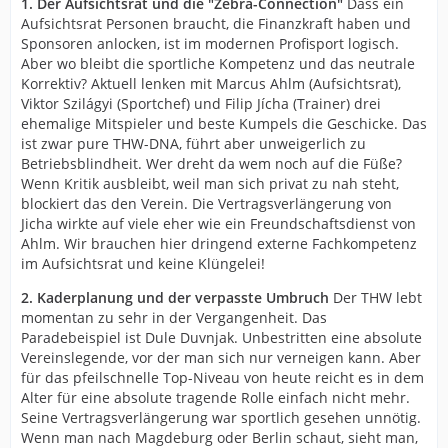
1. Der Aufsichtsrat und die "Zebra-Connection"
Dass ein
Aufsichtsrat Personen braucht, die Finanzkraft haben und
Sponsoren anlocken, ist im modernen Profisport logisch.
Aber wo bleibt die sportliche Kompetenz und das neutrale
Korrektiv? Aktuell lenken mit Marcus Ahlm (Aufsichtsrat),
Viktor Szilágyi (Sportchef) und Filip Jícha (Trainer) drei
ehemalige Mitspieler und beste Kumpels die Geschicke. Das
ist zwar pure THW-DNA, führt aber unweigerlich zu
Betriebsblindheit. Wer dreht da wem noch auf die Füße?
Wenn Kritik ausbleibt, weil man sich privat zu nah steht,
blockiert das den Verein. Die Vertragsverlängerung von
Jicha wirkte auf viele eher wie ein Freundschaftsdienst von
Ahlm. Wir brauchen hier dringend externe Fachkompetenz
im Aufsichtsrat und keine Klüngelei!
2. Kaderplanung und der verpasste Umbruch
Der THW lebt
momentan zu sehr in der Vergangenheit. Das
Paradebeispiel ist Dule Duvnjak. Unbestritten eine absolute
Vereinslegende, vor der man sich nur verneigen kann. Aber
für das pfeilschnelle Top-Niveau von heute reicht es in dem
Alter für eine absolute tragende Rolle einfach nicht mehr.
Seine Vertragsverlängerung war sportlich gesehen unnötig.
Wenn man nach Magdeburg oder Berlin schaut, sieht man,