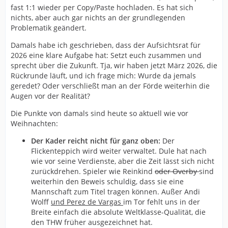
fast 1:1 wieder per Copy/Paste hochladen. Es hat sich
Laube, Overby, Reinkind, und Nacinovik haben nicht die
nichts, aber auch gar nichts an der grundlegenden
Klasse, die für eine Meisterschaft nötig ist. Ich muss es
Problematik geändert.
leider sagen: Duvnjak hat bei allen Verdiensten das
Alter erreicht. Zerbe und Dahmke, guter Zweiter Mann,
Damals habe ich geschrieben, dass der Aufsichtsrat für
aber mehr auch nicht. Die einzige Position, die keine
2026 eine klare Aufgabe hat: Setzt euch zusammen und
Verbesserungen benötigt, ist im Tor. Sonst muss ein
sprecht über die Zukunft. Tja, wir haben jetzt März 2026, die
kompletter Neuaufbau her und kein Flickenteppich, wie
Rückrunde läuft, und ich frage mich: Wurde da jemals
es gerade vollzogen wird.
geredet? Oder verschließt man an der Förde weiterhin die
Augen vor der Realität?
Bitte sagt Dyn, sie sollen den THW-Trailer
herausnehmen. Ich kann dieses „Organisation“ nicht
Die Punkte von damals sind heute so aktuell wie vor
mehr hören. Wer hat Jicha ein neues Fremdwort
Weihnachten:
beigebracht? Die Mannschaft oder der Verein, aber bitte
nicht Organisation. Da macht sich halb Deutschland
Der Kader reicht nicht für ganz oben:
Der
darüber lustig.
Flickenteppich wird weiter verwaltet. Dule hat nach
wie vor seine Verdienste, aber die Zeit lässt sich nicht
Hört auf, in der Vergangenheit zu leben, und ich muss
zurückdrehen. Spieler wie Reinkind
oder Overby
sind
ehrlich zugeben: Wenn ich die Kommentare auf allen
weiterhin den Beweis schuldig, dass sie eine
THW-Kanälen lese, muss ich feststellen, dass die Fans
Mannschaft zum Titel tragen können. Außer Andi
sich mit der Mittelmäßigkeit abgefunden haben. Es wird
Wolff
und Perez de Vargas
im Tor fehlt uns in der
vieles schön geredet und die Jungs benötigen Zeit usw.
Breite einfach die absolute Weltklasse-Qualität, die
Es sind einfach die falschen Jungs im Verein.
den THW früher ausgezeichnet hat.