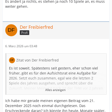
Es ändert ja nichts, es stehen ja noch 10 Spiele an, es muss
weiter gehen.
Der Freibierfred
Profi
6. März 2026 um 03:48
Zitat von Der Freibierfred
Es ist soweit. Spätestens seit gestern, eher schon viel
früher, gibt es für den Aufsichtsrat eine Aufgabe für
2026. Setzt euch zusammen, egal wie die letzten 2
Spiele des Jahres ausgehen, und sprecht über die
Zukunft. Meiner Meinung nach ist der THW vor 2 Jahren
Alles anzeigen
falsch abgebogen und man versucht jetzt, es zu
korrigieren, aber ohne die Richtung zu ändern. Schaut
Ich habe mir gerade meinen eigenen Beitrag vom 21.
euch den Kader an und denkt darüber nach, ob dieser
Dezember 2025 noch einmal durchgelesen. Das
Kader in der Lage ist, eine Meisterschaft zu gewinnen.
Erschreckende daran? Ich könnte ihn heute, Monate später,