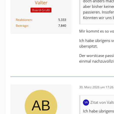
doch anders mach
Valter
aber bisher keine
Board-Grufti
passieren. Insof
Könnten wir uns b
Reaktionen
5.333
Beiträge
7.840
Mir kommt es so vor
Ich habe übrigens v
überspitzt.
Der worstcase passi
einmal nachzuvollzi
30. März 2026 um 17:26
Zitat von Valt
Ich habe übrigens