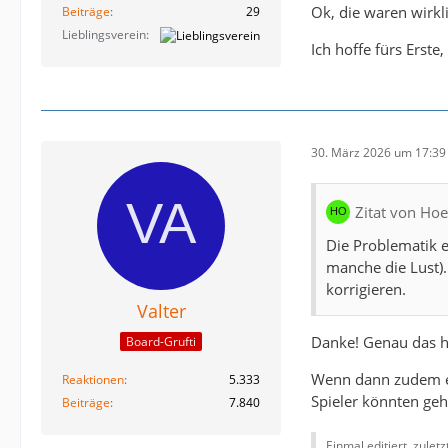
Ok, die waren wirkl
Beiträge
29
Lieblingsverein
Ich hoffe fürs Erste
30. März 2026 um 17:39
Zitat von Hoe
Die Problematik e
manche die Lust)..
korrigieren.
Valter
Danke! Genau das h
Board-Grufti
Wenn dann zudem ein
Reaktionen
5.333
Spieler könnten geh
Beiträge
7.840
Einmal editiert, zulet