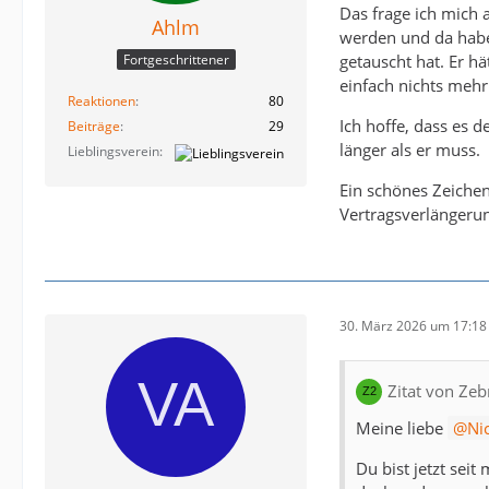
Das frage ich mich
Ahlm
werden und da habe 
getauscht hat. Er h
Fortgeschrittener
einfach nichts meh
Reaktionen
80
Ich hoffe, dass es 
Beiträge
29
länger als er muss.
Lieblingsverein
Ein schönes Zeichen
Vertragsverlängeru
30. März 2026 um 17:18
Zitat von Zeb
Meine liebe
Ni
Du bist jetzt sei