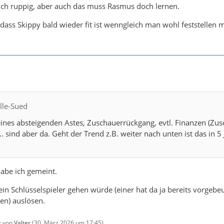
ich ruppig, aber auch das muss Rasmus doch lernen.
, dass Skippy bald wieder fit ist wenngleich man wohl feststellen 
lle-Sued
ines absteigenden Astes, Zuschauerrückgang, evtl. Finanzen (Zusc
. sind aber da. Geht der Trend z.B. weiter nach unten ist das in 5 
abe ich gemeint.
 Schlüsselspieler gehen würde (einer hat da ja bereits vorgebeugt
en) auslösen.
zt von
Valter
(
30. März 2026 um 17:45
)