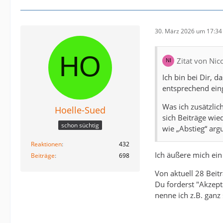
30. März 2026 um 17:34
Zitat von Ni
Ich bin bei Dir, 
entsprechend ein
Was ich zusätzlic
Hoelle-Sued
sich Beiträge wie
schon süchtig
wie „Abstieg“ arg
Reaktionen
432
Ich äußere mich ein
Beiträge
698
Von aktuell 28 Bei
Du forderst "Akzept
nenne ich z.B. ganz 