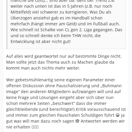
manche die Lust)... sind aber da. Geht der Trend z.B.
weiter nach unten ist das in 5 Jahren (z.B. nur noch
Mittelfeld) viel schwerer zu korrigieren. Was Du als
Überzogen ansiehst gab es im Handball schon
mehrfach (hängt immer am Geld) und im Fußball auch.
Wie schnell ist Schalke von CL gen 2. Liga gegangen. Das
und so schnell denke ich beim THW nicht, die
Entwicklung ist aber nicht gut!
Auf alles wird geantwortet nur auf bestimmte Dinge nicht.
Man sollte jetzt das Thema auch zu Machen glaube da
kommt man auch nichts mehr weiter.
Wer gebetsmühlenartig seine eigenen Parameter einer
offenen Diskussion ohne Pauschalisierung und „Buhmann
Image“ den anderen Mitgliedern aufzwängen will und auf
keine Frage und Lösungen eingeht aber sich über nun
schon mehrere Seiten „beschwert“ dass die immer
gleichbleibende (und berechtigte!) Kritik vorausschauend ist
und immer zum gleichen Pauschalen Schuldigen führt 😀 ja
gut was will man dazu noch sagen 🙈 Antworten werden wir
nie erhalten 🤷🏼‍♂️