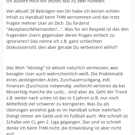
Ich äußere mich ein letztes Mal zu zwei Punkten:
Von aktuell 28 Beiträgen von Dir habe ich keinen echten
Inhalt zu Handball beim THW vernommen und das trotz
Fragen mehrer User an Dich. Du forderst
"Akzeptanz/Miteinander/...". Was für ein Respekt ist das den
fragenden Usern gegenüber deren Fragen einfach zu
ignorieren? Das nenne ich z.B. ganz schlechten
Diskussionsstil, den aber gerade Du verbessern willst?!
Das Wort "Abstieg" ist aktuell natürlich vermessen, was
besagter User auch wahrscheinlich weiß. Die Problematik
eines absteigenden Astes, Zuschauerrückgang, evtl.
Finanzen (Zuschüsse notwendig- vielleicht verlieren da bei
Misserfolg manche die Lust)... sind aber da. Geht der Trend
z.B. weiter nach unten ist das in 5 Jahren (z.B. nur noch
Mittelfeld) viel schwerer zu korrigieren. Was Du als
Überzogen ansiehst gab es im Handball schon mehrfach
(hängt immer am Geld) und im Fußball auch. Wie schnell ist
Schalke von CL gen 2. Liga gegangen. Das und so schnell
denke ich beim THW nicht, die Entwicklung ist aber nicht
gut!