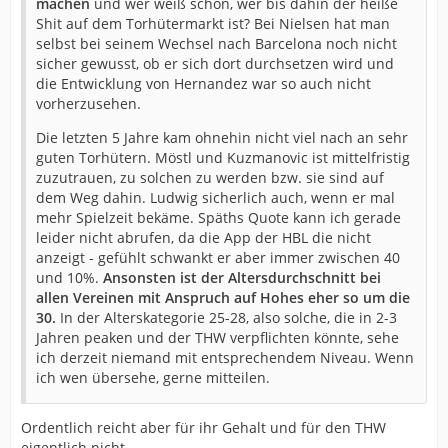
machen
und wer weiß schon, wer bis dahin der heiße
Shit auf dem Torhütermarkt ist? Bei Nielsen hat man
selbst bei seinem Wechsel nach Barcelona noch nicht
sicher gewusst, ob er sich dort durchsetzen wird und
die Entwicklung von Hernandez war so auch nicht
vorherzusehen.
Die letzten 5 Jahre kam ohnehin nicht viel nach an sehr
guten Torhütern. Möstl und Kuzmanovic ist mittelfristig
zuzutrauen, zu solchen zu werden bzw. sie sind auf
dem Weg dahin. Ludwig sicherlich auch, wenn er mal
mehr Spielzeit bekäme. Späths Quote kann ich gerade
leider nicht abrufen, da die App der HBL die nicht
anzeigt - gefühlt schwankt er aber immer zwischen 40
und 10%.
Ansonsten ist der Altersdurchschnitt bei
allen Vereinen mit Anspruch auf Hohes eher so um die
30.
In der Alterskategorie 25-28, also solche, die in 2-3
Jahren peaken und der THW verpflichten könnte, sehe
ich derzeit niemand mit entsprechendem Niveau. Wenn
ich wen übersehe, gerne mitteilen.
Ordentlich reicht aber für ihr Gehalt und für den THW
eigentlich nicht.