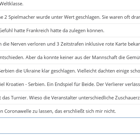
Weltklasse.
ne 2 Spielmacher wurde unter Wert geschlagen. Sie waren oft dra
fühl hatte Frankreich hätte da zulegen können.
en die Nerven verloren und 3 Zeitstrafen inklusive rote Karte bek
entschieden. Aber da konnte keiner aus der Mannschaft die Gemü
Serbien die Ukraine klar geschlagen. Vielleicht dachten einige sch
el Kroatien - Serbien. Ein Endspiel für Beide. Der Verlierer verläs
 das Turnier. Wieso die Veranstalter unterschiedliche Zuschauer
Coronawelle zu lassen, das erschließt sich mir nicht.