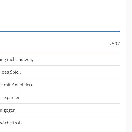
#507
ng nicht nutzen,
 das Spiel.
te mit Anspielen
er Spanier
rn gegen
wäche trotz