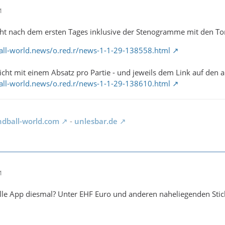
1
ht nach dem ersten Tages inklusive der Stenogramme mit den Tors
ll-world.news/o.red.r/news-1-1-29-138558.html
cht mit einem Absatz pro Partie - und jeweils dem Link auf den au
ll-world.news/o.red.r/news-1-1-29-138610.html
dball-world.com
-
unlesbar.de
1
elle App diesmal? Unter EHF Euro und anderen naheliegenden Stic