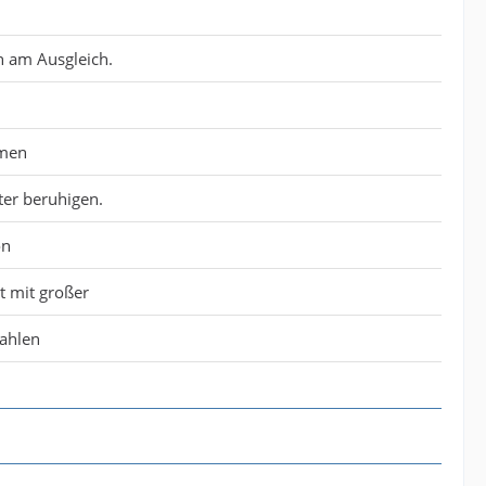
n am Ausgleich.
amen
ter beruhigen.
on
st mit großer
zahlen