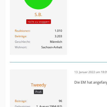
S.B.
nicht zu stoppen
Reaktionen
1.010
Beiträge
3.203
Geschlecht
Männlich
Wohnort
Sachsen-Anhalt
13. Januar 2022 um 18:0
Die EM hat angefang
Tweedy
Profi
Beiträge
96
Geburtstag
1. August 1964 (62)