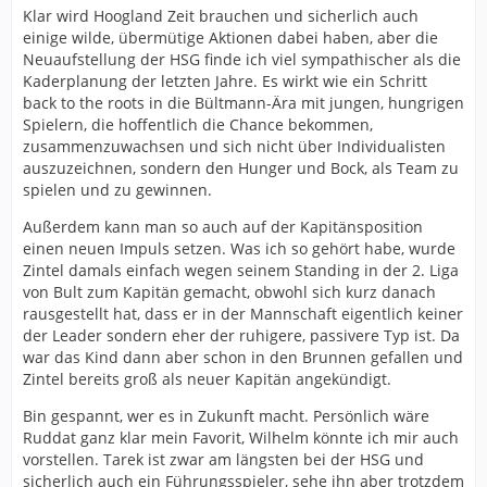
Klar wird Hoogland Zeit brauchen und sicherlich auch
einige wilde, übermütige Aktionen dabei haben, aber die
Neuaufstellung der HSG finde ich viel sympathischer als die
Kaderplanung der letzten Jahre. Es wirkt wie ein Schritt
back to the roots in die Bültmann-Ära mit jungen, hungrigen
Spielern, die hoffentlich die Chance bekommen,
zusammenzuwachsen und sich nicht über Individualisten
auszuzeichnen, sondern den Hunger und Bock, als Team zu
spielen und zu gewinnen.
Außerdem kann man so auch auf der Kapitänsposition
einen neuen Impuls setzen. Was ich so gehört habe, wurde
Zintel damals einfach wegen seinem Standing in der 2. Liga
von Bult zum Kapitän gemacht, obwohl sich kurz danach
rausgestellt hat, dass er in der Mannschaft eigentlich keiner
der Leader sondern eher der ruhigere, passivere Typ ist. Da
war das Kind dann aber schon in den Brunnen gefallen und
Zintel bereits groß als neuer Kapitän angekündigt.
Bin gespannt, wer es in Zukunft macht. Persönlich wäre
Ruddat ganz klar mein Favorit, Wilhelm könnte ich mir auch
vorstellen. Tarek ist zwar am längsten bei der HSG und
sicherlich auch ein Führungsspieler, sehe ihn aber trotzdem