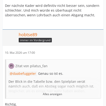
Der nächste Kader wird definitiv nicht besser sein, sondern
schlechter. Und mich würde es überhaupt nicht
überraschen, wenn Lohrbach auch einen Abgang macht.
hobtse89
immer im Vordergrund
10. Mai 2026 um 17:00
Zitat von pilatus_fan
daabefuggeler
Genau so ist es.
Der Blick in die Tabelle bzw. den Spielplan verät
nämlich auch, daß ein Abstieg sogar noch möglich ist.
Möglicher, als es einige hier wahr haben wollen.
Alles anzeigen
Vielleicht zeigen sich die Spieler ja auch nur von Ihrer
bestmöglichen Seite, um am Markt interessanter zu
Richtig.