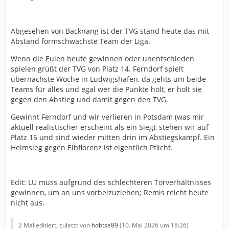
werden und
nicht
um dem TVG zu helfen.
Vielleicht sind es ja doch nicht die Spieler, sondern doch
Abgesehen von Backnang ist der TVG stand heute das mit
der Trainer. Und die Oberen, wollten nicht schon wieder
Abstand formschwächste Team der Liga.
einen Trainer suchen, weil es ein schlechtes Licht auf
deren Führungs-Qualitäten würfe?
Wenn die Eulen heute gewinnen oder unentschieden
spielen grüßt der TVG von Platz 14. Ferndorf spielt
Und letztendlich besteht bei so wenigen Investoren
übernächste Woche in Ludwigshafen, da gehts um beide
immer eine Abhängigkeit, die einen Verein erpressbar
Teams für alles und egal wer die Punkte holt, er holt sie
macht. Man stelle sich vor, daß einer davon so ein Typ
gegen den Abstieg und damit gegen den TVG.
wie Trump ist.
Gewinnt Ferndorf und wir verlieren in Potsdam (was mir
Und man stelle sich vor, daß die, die "entfernt" wurden,
aktuell realistischer erscheint als ein Sieg), stehen wir auf
gar nicht
stören
wollten, sondern
Friede.
Und die, die
Platz 15 und sind wieder mitten drin im Abstiegskampf. Ein
erkannt haben, daß sich nichts ändert, nun auch ihre
Heimsieg gegen Elbflorenz ist eigentlich Pflicht.
Konsequenzen ziehen - trotz Vertragsverlängerung.
Edit: LU muss aufgrund des schlechteren Torverhältnisses
gewinnen, um an uns vorbeizuziehen; Remis reicht heute
nicht aus.
2 Mal editiert, zuletzt von
hobtse89
(
10. Mai 2026 um 18:26
)