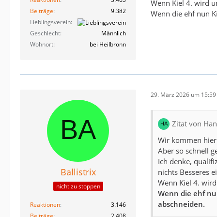
Wenn Kiel 4. wird u
Beiträge
9.382
Wenn die ehf nun Ki
Lieblingsverein
Geschlecht
Männlich
Wohnort
bei Heilbronn
29. März 2026 um 15:59
Zitat von Ha
Wir kommen hier
Aber so schnell ge
Ich denke, qualif
Ballistrix
nichts Besseres ei
Wenn Kiel 4. wird
nicht zu stoppen
Wenn die ehf nun
abschneiden.
Reaktionen
3.146
Beiträge
2.408