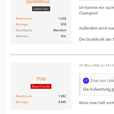
Jaydeeblue
Ich könnte mir auch
wohnt hier
Champion!
Reaktionen
1.028
Beiträge
818
Außerdem wird man s
Geschlecht
Männlich
Wohnort
Kiel
Die Strahlkraft des
29. März 2026 um 18:14
TVM
Zitat von Lel
Board-Grufti
Die Aufwertung g
Reaktionen
1.682
Beiträge
4.840
Muss man halt vorhe