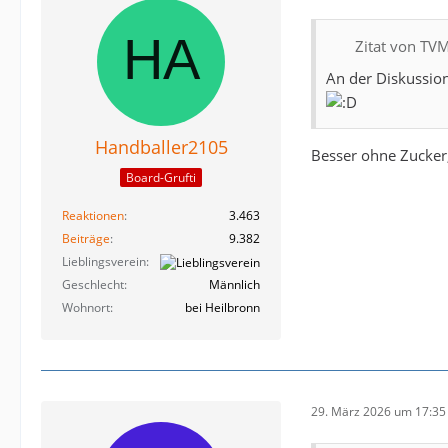
Zitat von TV
An der Diskussion
Handballer2105
Besser ohne Zucker;
Board-Grufti
Reaktionen
3.463
Beiträge
9.382
Lieblingsverein
Geschlecht
Männlich
Wohnort
bei Heilbronn
29. März 2026 um 17:35