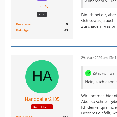
Außerdem würde i
Hol S
Bin ich bei dir, abe
Profi
sich sowas ja auch
Reaktionen
59
Zuschauern was bri
Beiträge
43
29. März 2026 um 15:41
Zitat von Ball
Nein, auch dann ni
Wir kommen hier n
Handballer2105
Aber so schnell gebe
Ich denke, qualifiz
Board-Grufti
Besseres einfällt, w
Reaktionen
3.463