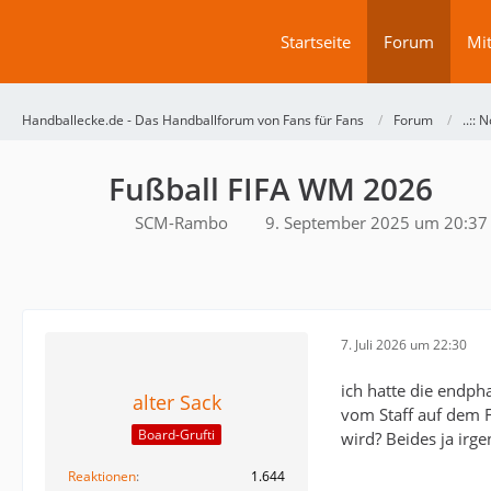
Startseite
Forum
Mit
Handballecke.de - Das Handballforum von Fans für Fans
Forum
..:: 
Fußball FIFA WM 2026
SCM-Rambo
9. September 2025 um 20:37
7. Juli 2026 um 22:30
ich hatte die endph
alter Sack
vom Staff auf dem F
Board-Grufti
wird? Beides ja ir
Reaktionen
1.644