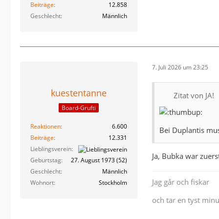
Beiträge
12.858
Geschlecht
Männlich
7. Juli 2026 um 23:25
kuestentanne
Zitat von JA!
Board-Grufti
Reaktionen
6.600
Bei Duplantis mus
Beiträge
12.331
Lieblingsverein
Ja, Bubka war zuers
Geburtstag
27. August 1973 (52)
Geschlecht
Männlich
Jag går och fiskar
Wohnort
Stockholm
och tar en tyst minu