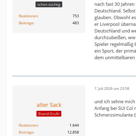
nach fast 30 Jahren
schon süchtig
Deutschland. Selbst 
Reaktionen
753
glauben. Obwohl es b
Beiträge
483
er Liverpool überna
Deutschland und wen
durchzubeißen, wie 
Spieler regelmäßig b
ein Sport, der primä
dem unmittelbaren
7. Juli 2026 um 23:58
und ich sehne mich
alter Sack
Anfang bei SUI Col
Board-Grufti
Schmerzsimulante 
Reaktionen
1.644
Beiträge
12.858