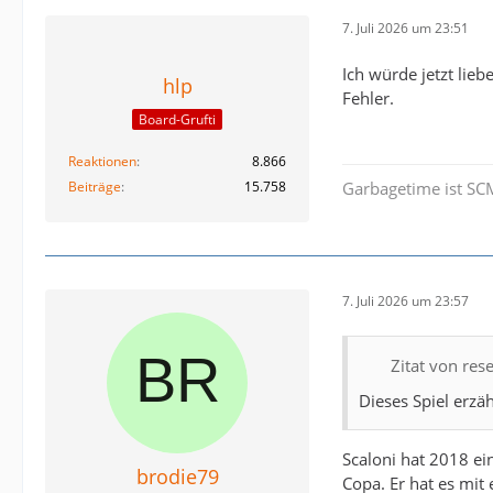
7. Juli 2026 um 23:51
Ich würde jetzt lie
hlp
Fehler.
Board-Grufti
Reaktionen
8.866
Beiträge
15.758
Garbagetime ist SC
7. Juli 2026 um 23:57
Zitat von rese
Dieses Spiel erzä
Scaloni hat 2018 ei
brodie79
Copa. Er hat es mit 