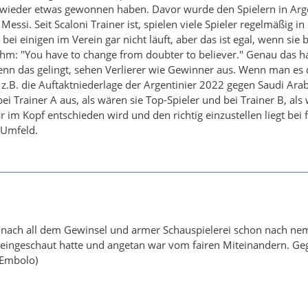
 wieder etwas gewonnen haben. Davor wurde den Spielern in Arge
Messi. Seit Scaloni Trainer ist, spielen viele Spieler regelmäßig i
ei einigen im Verein gar nicht läuft, aber das ist egal, wenn sie 
hm: "You have to change from doubter to believer." Genau das hat
n das gelingt, sehen Verlierer wie Gewinner aus. Wenn man es da
z.B. die Auftaktniederlage der Argentinier 2022 gegen Saudi Ara
ei Trainer A aus, als wären sie Top-Spieler und bei Trainer B, als w
r im Kopf entschieden wird und den richtig einzustellen liegt bei 
 Umfeld.
 nach all dem Gewinsel und armer Schauspielerei schon nach nem
 reingeschaut hatte und angetan war vom fairen Miteinandern. G
(Embolo)