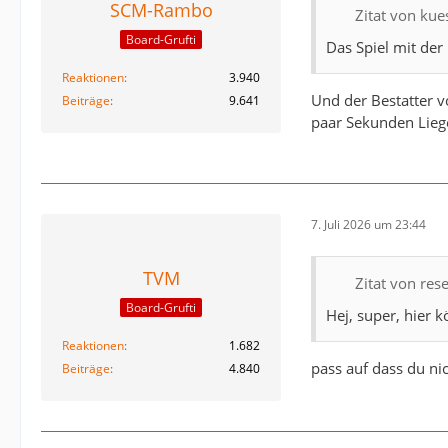
SCM-Rambo
Zitat von ku
Board-Grufti
Das Spiel mit der 
Reaktionen
3.940
Und der Bestatter v
Beiträge
9.641
paar Sekunden Lieg
7. Juli 2026 um 23:44
TVM
Zitat von rese
Board-Grufti
Hej, super, hier
Reaktionen
1.682
pass auf dass du nic
Beiträge
4.840