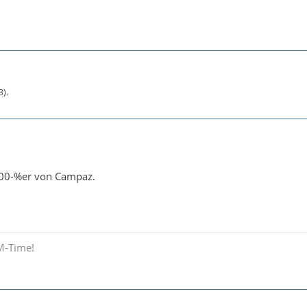
3
).
100-%er von Campaz.
M-Time!