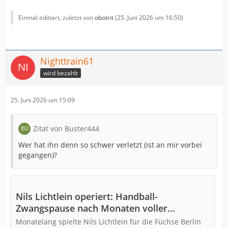
Einmal editiert, zuletzt von
obotrit
(
25. Juni 2026 um 16:50
)
Nighttrain61
wird bezahlt
25. Juni 2026 um 15:09
Zitat von Buster444
Wer hat ihn denn so schwer verletzt (ist an mir vorbei
gegangen)?
Nils Lichtlein operiert: Handball-
Zwangspause nach Monaten voller
Schmerzen
Monatelang spielte Nils Lichtlein für die Füchse Berlin