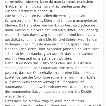
vorne mitschwimmen kann da man ja immer noch dem
Glauben anhängt, dass nur mit Spitzenleistung der
Zuschauerschnitt zuhalten ist.
Wie bisher zu lesen ist, sollen die Verträge der „Alt-
Schwerverdiener“ Hens, Bitter und Lindberg unangetastet
bleiben. Da Hens aber wie hier kolportiert wird schon ne
halbe Million allein verdient und auch Bitter und Lindberg
wohl nicht weit davon weg sein dürften, sind konservativ
geschätzt schon mal eine Mio für drei Spieler weg. Bei den
Verlängerungen müsste man also richtig sparen, was
klappen kann, denn Flohr, Schröder, Jansen sind vermutlich
schon so fest in Hamburg verwurzelt, dass die maximal
noch in Henstedt unterschreiben würden.
Dann ist da noch das Risiko der Color-Line. Die Kosten
sollten ja in den 5 Mio Etatansatz drin sein. Ich habe mal
gelesen, dass die Ostseehalle im Jahr eine Mio. an Miete
kostet. Da wie die Color-Line sogar eher noch mehr kosten.
Nur wenn Hens seinen Vertrag erfüllt brauche ich
automatisch einen Abwehrindianer wie DD. Hens muss ja in
der kommenden Saison quasi durchspielen bis Djodjic
wieder da ist.
Dazu noch die Merkwürdigkeit, dass man mit drei
Rechtsaussen (Schröder, Lindberg, Herbst) plant. Wozu noch