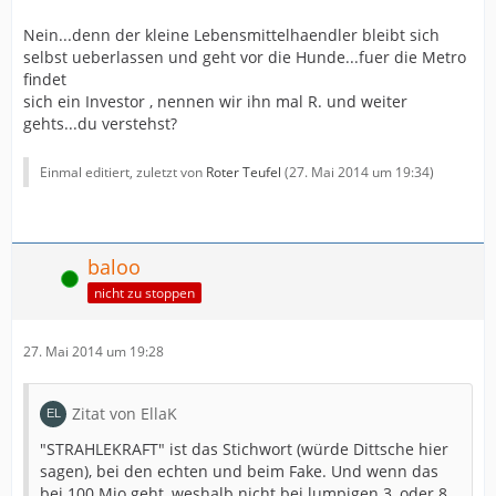
Nein...denn der kleine Lebensmittelhaendler bleibt sich
selbst ueberlassen und geht vor die Hunde...fuer die Metro
findet
sich ein Investor , nennen wir ihn mal R. und weiter
gehts...du verstehst?
Einmal editiert, zuletzt von
Roter Teufel
(
27. Mai 2014 um 19:34
)
baloo
Online
nicht zu stoppen
27. Mai 2014 um 19:28
Zitat von EllaK
"STRAHLEKRAFT" ist das Stichwort (würde Dittsche hier
sagen), bei den echten und beim Fake. Und wenn das
bei 100 Mio geht, weshalb nicht bei lumpigen 3, oder 8,