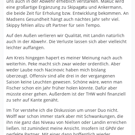
uns auch in der Abwehr erheblich verstärken. Makuc wird
eine großartige Ergänzung zu Skipagøtu und Ankermann,
die beide Zeit für Erholung bzw. Entwicklung bekommen. An
Madsens Gesundheit hängt auch nächtes Jahr sehr viel.
Skippy fehlen allzu oft Partner für sein Tempo.
Auf den Außen verlieren wir Qualität, mit Landin natürlich
auch in der Abwehr. Die Verluste lassen sich aber vielleicht
leichter auffangen.
Am Kreis hingegen hapert es meiner Meinung nach auch
weiterhin. Peke macht sich zwar wieder ordentlich. Aber
weder Laube noch Nacinovic haben mich bislang
überzeugt. Offensiv sind alle drei in der vergangenen
Saison keine Leuchten gewesen. Schöne wäre, wenn man
Fischer schon ein Jahr früher holen könnte. Dafür aber
müsste einer gehen. Außerdem ist der THW wohl finanziell
zu sehr auf Kante genäht.
Im Tor verstehe ich die Diskussion um unser Duo nicht.
Wolff war schon immer stark aber mit Schwankungen, die
ihn nie ganz das Niveau von Nielsen oder Landin erreichen
ließen. Ist zumindest meine Ansicht. Insofern ist GPdV der
perfekte Partner. Mit einer dann hoffentlich wieder