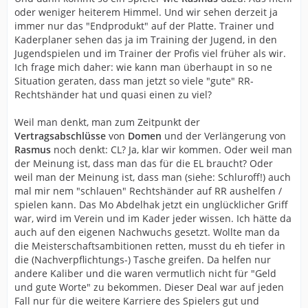
oder weniger heiterem Himmel. Und wir sehen derzeit ja
immer nur das "Endprodukt" auf der Platte. Trainer und
Kaderplaner sehen das ja im Training der Jugend, in den
Jugendspielen und im Trainer der Profis viel früher als wir.
Ich frage mich daher: wie kann man überhaupt in so ne
Situation geraten, dass man jetzt so viele "gute" RR-
Rechtshänder hat und quasi einen zu viel?
Weil man denkt, man zum Zeitpunkt der
Vertragsabschlüsse
von
Domen
und der Verlängerung von
Rasmus
noch denkt: CL? Ja, klar wir kommen. Oder weil man
der Meinung ist, dass man das für die EL braucht? Oder
weil man der Meinung ist, dass man (siehe: Schluroff!) auch
mal mir nem "schlauen" Rechtshänder auf RR aushelfen /
spielen kann. Das Mo Abdelhak jetzt ein unglücklicher Griff
war, wird im Verein und im Kader jeder wissen. Ich hätte da
auch auf den eigenen Nachwuchs gesetzt. Wollte man da
die Meisterschaftsambitionen retten, musst du eh tiefer in
die (Nachverpflichtungs-) Tasche greifen. Da helfen nur
andere Kaliber und die waren vermutlich nicht für "Geld
und gute Worte" zu bekommen. Dieser Deal war auf jeden
Fall nur für die weitere Karriere des Spielers gut und