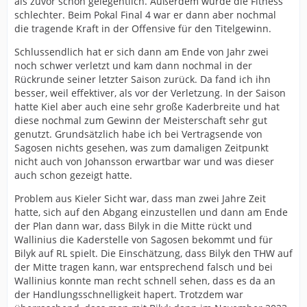
als zuvor schon gelegentlich. Außerdem wurde die Fitness
schlechter. Beim Pokal Final 4 war er dann aber nochmal
die tragende Kraft in der Offensive für den Titelgewinn.
Schlussendlich hat er sich dann am Ende von Jahr zwei
noch schwer verletzt und kam dann nochmal in der
Rückrunde seiner letzter Saison zurück. Da fand ich ihn
besser, weil effektiver, als vor der Verletzung. In der Saison
hatte Kiel aber auch eine sehr große Kaderbreite und hat
diese nochmal zum Gewinn der Meisterschaft sehr gut
genutzt. Grundsätzlich habe ich bei Vertragsende von
Sagosen nichts gesehen, was zum damaligen Zeitpunkt
nicht auch von Johansson erwartbar war und was dieser
auch schon gezeigt hatte.
Problem aus Kieler Sicht war, dass man zwei Jahre Zeit
hatte, sich auf den Abgang einzustellen und dann am Ende
der Plan dann war, dass Bilyk in die Mitte rückt und
Wallinius die Kaderstelle von Sagosen bekommt und für
Bilyk auf RL spielt. Die Einschätzung, dass Bilyk den THW auf
der Mitte tragen kann, war entsprechend falsch und bei
Wallinius konnte man recht schnell sehen, dass es da an
der Handlungsschnelligkeit hapert. Trotzdem war