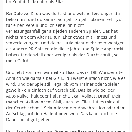
im Kopf def. flexibler als Elias.
Bei
Dule
weißt du was du hast und welche Leistungen du
bekommst und du kannst von Jahr zu Jahr planen, sehr gut
für einen Verein und ich sehe ihn nicht
verletzungsanfälliger als jeden anderen Spieler. Das hat
nichts mit dem Alter zu tun. Eher etwas mit Fitness und
Vorverletzungen. Und da hat Dule nicht mehr oder weniger
als andere RR-Spieler, die diese Jahre und Spiele abgerockt
haben, tendenziell eher weniger als der Durchschnitt, so
mein Gefühl.
Und jetzt kommen wir mal zu
Elias
: das ist DIE Wundertüte.
Ähnlich wie damals bei Gisli... du weißt einfach nicht, wie es
wird. Und der Spielstil - egal ob vom Trainer oder Spieler
gewollt - ein einfach auf Verschleiß. Das ist wie bei der
Auto-Rallye: hält oder hält nicht. Egal. Vollgas. Drauf. Mein
manchen Aktionen von Gisli, auch bei Elias, tut es mir auf
der Couch schon 1 Sekunde vor der Abwehraktion oder dem
Aufschlag auf den Hallenboden weh. Das kann auch die
Dauer nicht gut gehen.
Und dann kommt so ein Spieler wie
Rasmus
dazu. Aus mehr