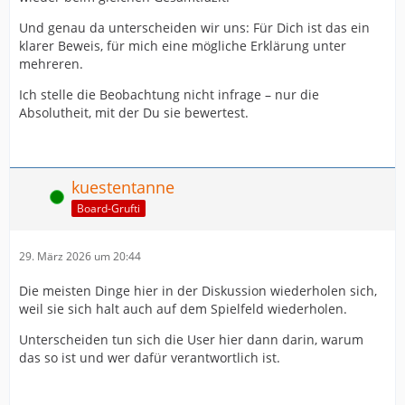
Hier werden seit 3 Seiten deutliche Beispiele für Kritik
genannt. Es gibt nicht ein Lösungsansatz stattdessen
Und genau da unterscheiden wir uns: Für Dich ist das ein
wird aus Fakten die böse Pauschalisierung gemacht.
klarer Beweis, für mich eine mögliche Erklärung unter
mehreren.
Klar spielstil, 7:6, keine System und und und. Ja klar
nicht pauschalisieren. Jetzt versteh ich auch warum
Ich stelle die Beobachtung nicht infrage – nur die
jicha nur immer die Schuld bei anderen sucht … ach ne
Absolutheit, mit der Du sie bewertest.
er wiederholt sich ja ah kann doch nicht sein dass er
pauschalisiert und alles wiederholt … naja lassen wir
das. Das ist zäher als ein Ofenkäse …
kuestentanne
Online
Board-Grufti
29. März 2026 um 20:44
Die meisten Dinge hier in der Diskussion wiederholen sich,
weil sie sich halt auch auf dem Spielfeld wiederholen.
Unterscheiden tun sich die User hier dann darin, warum
das so ist und wer dafür verantwortlich ist.