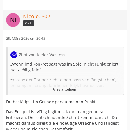
Nicole0502
Profi
29. März 2026 um 20:43
Zitat von Kieler Westossi
„Wenn jmd konkret sagt was im Spiel nicht Funktioniert
hat - völlig fein“
=> okay der Trainer zieht einen passiven (ängstlichen),
behäbigen, torungefährlichen Bilyk Rasmus vor.
Alles anzeigen
Das ist ja ein Fakt.
Und wer ist dafür verantwortlich? Ah der Trainer.
Du bestätigst im Grunde genau meinen Punkt.
Ach nee Laut dir ja Pauschalzuweisung. Weil kam ja jetzt
nur gegen Melsungen vor (ist ja nicht so dass es schon
Das Beispiel ist völlig legitim – kann man genau so
etliche Male vorkam) …
kritisieren. Der entscheidende Schritt kommt danach: Du
machst daraus direkt die eindeutige Ursache und landest
wieder beim gleichen Gesamtfazit.