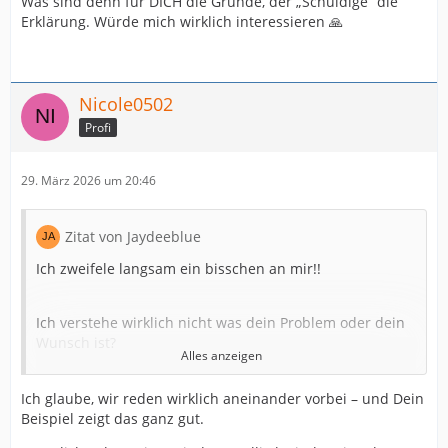
Was sind denn für DICH die Gründe, der „Schuldige“ die
Erklärung. Würde mich wirklich interessieren 🙏
Nicole0502
Profi
29. März 2026 um 20:46
Zitat von Jaydeeblue
Ich zweifele langsam ein bisschen an mir!!
Ich verstehe wirklich nicht was dein Problem oder dein
Wunsch ist?
Alles anzeigen
Ich komme mir ein bisschen so vor als fragtest Du mich
Ich glaube, wir reden wirklich aneinander vorbei – und Dein
folgendes:
Beispiel zeigt das ganz gut.
„Bitte bewerten sie die Niederlage des THW:“