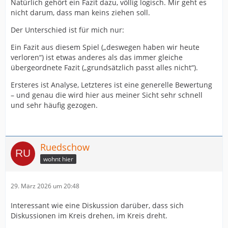
Natürlich gehört ein Fazit dazu, völlig logisch. Mir geht es
Antwort: wir haben null Punkte!
nicht darum, dass man keins ziehen soll.
Nein kein pauschales Endfazit!!
Der Unterschied ist für mich nur:
Ein Fazit aus diesem Spiel („deswegen haben wir heute
Okay, folgende Dinge liefen schlecht:
verloren“) ist etwas anderes als das immer gleiche
übergeordnete Fazit („grundsätzlich passt alles nicht“).
1.
Ersteres ist Analyse, Letzteres ist eine generelle Bewertung
2.
– und genau die wird hier aus meiner Sicht sehr schnell
und sehr häufig gezogen.
3.
4.
Deswegen haben wir aus diesem Spiel keine Punkte
Ruedschow
mitgenommen!
wohnt hier
Warum immer dieses pauschale Endfazit?!!
29. März 2026 um 20:48
Interessant wie eine Diskussion darüber, dass sich
Das ist halt der Sinn des Spiels!
Diskussionen im Kreis drehen, im Kreis dreht.