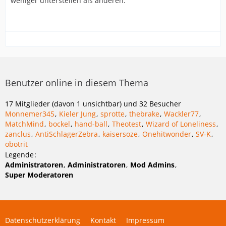
weniger unterstellen als anderen.
Benutzer online in diesem Thema
17 Mitglieder (davon 1 unsichtbar) und 32 Besucher
Monnemer345
Kieler Jung
sprotte
thebrake
Wackler77
MatchMind
bockel
hand-ball
Theotest
Wizard of Loneliness
zanclus
AntiSchlagerZebra
kaisersoze
Onehitwonder
SV-K
obotrit
Legende
Administratoren
Administratoren
Mod Admins
Super Moderatoren
Datenschutzerklärung
Kontakt
Impressum