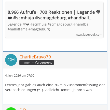
8.966 Aufrufe · 700 Reaktionen | Legende 💚
❤️ #scmhuja #scmagdeburg #handball
#halloffame #magdeburg | SC Magdeburg
Legende 💚❤️ #scmhuja #scmagdeburg #handball
#halloffame #magdeburg
www.facebook.com
CharlieBravo79
immer im Vordergrund
4. Juni 2026 um 07:00
Letztes Jahr gab es auch eine 30-min Zusammenfassung der
Verabschiedungen (YT), vielleicht kommt ja noch was