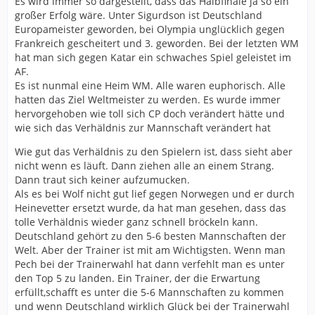
Es wird immer so dargestellt, dass das Halbfinale ja so ein
großer Erfolg wäre. Unter Sigurdson ist Deutschland
Europameister geworden, bei Olympia unglücklich gegen
Frankreich gescheitert und 3. geworden. Bei der letzten WM
hat man sich gegen Katar ein schwaches Spiel geleistet im
AF.
Es ist nunmal eine Heim WM. Alle waren euphorisch. Alle
hatten das Ziel Weltmeister zu werden. Es wurde immer
hervorgehoben wie toll sich CP doch verändert hätte und
wie sich das Verhäldnis zur Mannschaft verändert hat
Wie gut das Verhäldnis zu den Spielern ist, dass sieht aber
nicht wenn es läuft. Dann ziehen alle an einem Strang.
Dann traut sich keiner aufzumucken.
Als es bei Wolf nicht gut lief gegen Norwegen und er durch
Heinevetter ersetzt wurde, da hat man gesehen, dass das
tolle Verhäldnis wieder ganz schnell bröckeln kann.
Deutschland gehört zu den 5-6 besten Mannschaften der
Welt. Aber der Trainer ist mit am Wichtigsten. Wenn man
Pech bei der Trainerwahl hat dann verfehlt man es unter
den Top 5 zu landen. Ein Trainer, der die Erwartung
erfüllt,schafft es unter die 5-6 Mannschaften zu kommen
und wenn Deutschland wirklich Glück bei der Trainerwahl