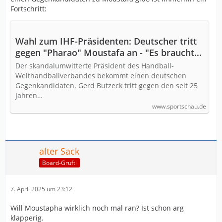
Fortschritt:
Wahl zum IHF-Präsidenten: Deutscher tritt
gegen "Pharao" Moustafa an - "Es braucht
frische Impulse"
Der skandalumwitterte Präsident des Handball-
Welthandballverbandes bekommt einen deutschen
Gegenkandidaten. Gerd Butzeck tritt gegen den seit 25
Jahren…
www.sportschau.de
alter Sack
Board-Grufti
7. April 2025 um 23:12
Will Moustapha wirklich noch mal ran? Ist schon arg
klapperig.