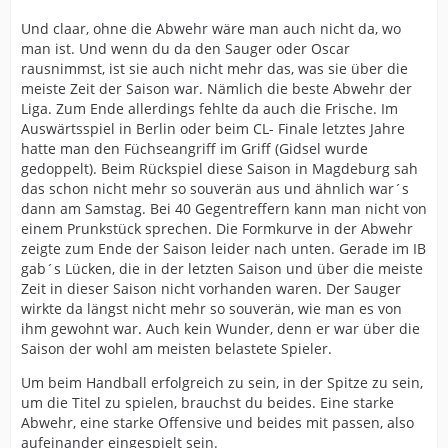
Und claar, ohne die Abwehr wäre man auch nicht da, wo
man ist. Und wenn du da den Sauger oder Oscar
rausnimmst, ist sie auch nicht mehr das, was sie über die
meiste Zeit der Saison war. Nämlich die beste Abwehr der
Liga. Zum Ende allerdings fehlte da auch die Frische. Im
Auswärtsspiel in Berlin oder beim CL- Finale letztes Jahre
hatte man den Füchseangriff im Griff (Gidsel wurde
gedoppelt). Beim Rückspiel diese Saison in Magdeburg sah
das schon nicht mehr so souverän aus und ähnlich war´s
dann am Samstag. Bei 40 Gegentreffern kann man nicht von
einem Prunkstück sprechen. Die Formkurve in der Abwehr
zeigte zum Ende der Saison leider nach unten. Gerade im IB
gab´s Lücken, die in der letzten Saison und über die meiste
Zeit in dieser Saison nicht vorhanden waren. Der Sauger
wirkte da längst nicht mehr so souverän, wie man es von
ihm gewohnt war. Auch kein Wunder, denn er war über die
Saison der wohl am meisten belastete Spieler.
Um beim Handball erfolgreich zu sein, in der Spitze zu sein,
um die Titel zu spielen, brauchst du beides. Eine starke
Abwehr, eine starke Offensive und beides mit passen, also
aufeinander eingespielt sein.