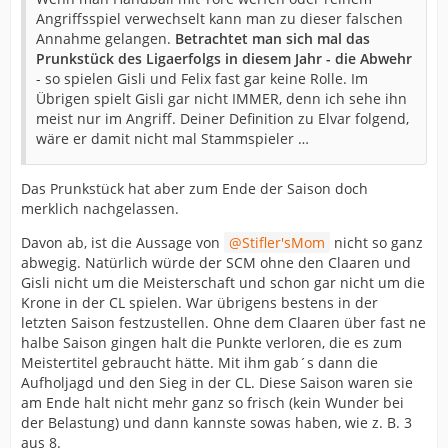
Angriffsspiel verwechselt kann man zu dieser falschen
Annahme gelangen.
Betrachtet man sich mal das
Prunkstück des Ligaerfolgs in diesem Jahr - die Abwehr
- so spielen Gisli und Felix fast gar keine Rolle. Im
Übrigen spielt Gisli gar nicht IMMER, denn ich sehe ihn
meist nur im Angriff. Deiner Definition zu Elvar folgend,
wäre er damit nicht mal Stammspieler …
Das Prunkstück hat aber zum Ende der Saison doch
merklich nachgelassen.
Davon ab, ist die Aussage von
Stifler'sMom
nicht so ganz
abwegig. Natürlich würde der SCM ohne den Claaren und
Gisli nicht um die Meisterschaft und schon gar nicht um die
Krone in der CL spielen. War übrigens bestens in der
letzten Saison festzustellen. Ohne dem Claaren über fast ne
halbe Saison gingen halt die Punkte verloren, die es zum
Meistertitel gebraucht hätte. Mit ihm gab´s dann die
Aufholjagd und den Sieg in der CL. Diese Saison waren sie
am Ende halt nicht mehr ganz so frisch (kein Wunder bei
der Belastung) und dann kannste sowas haben, wie z. B. 3
aus 8.