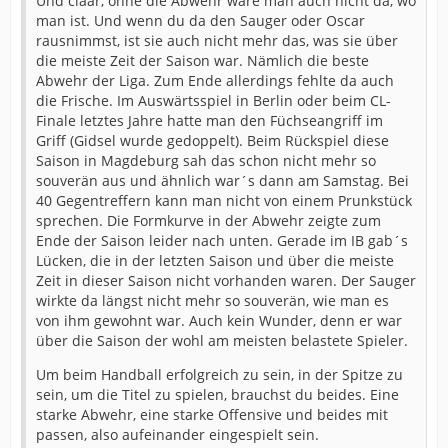
Und claar, ohne die Abwehr wäre man auch nicht da, wo
man ist. Und wenn du da den Sauger oder Oscar
rausnimmst, ist sie auch nicht mehr das, was sie über
die meiste Zeit der Saison war. Nämlich die beste
Abwehr der Liga. Zum Ende allerdings fehlte da auch
die Frische. Im Auswärtsspiel in Berlin oder beim CL-
Finale letztes Jahre hatte man den Füchseangriff im
Griff (Gidsel wurde gedoppelt). Beim Rückspiel diese
Saison in Magdeburg sah das schon nicht mehr so
souverän aus und ähnlich war´s dann am Samstag. Bei
40 Gegentreffern kann man nicht von einem Prunkstück
sprechen. Die Formkurve in der Abwehr zeigte zum
Ende der Saison leider nach unten. Gerade im IB gab´s
Lücken, die in der letzten Saison und über die meiste
Zeit in dieser Saison nicht vorhanden waren. Der Sauger
wirkte da längst nicht mehr so souverän, wie man es
von ihm gewohnt war. Auch kein Wunder, denn er war
über die Saison der wohl am meisten belastete Spieler.
Um beim Handball erfolgreich zu sein, in der Spitze zu
sein, um die Titel zu spielen, brauchst du beides. Eine
starke Abwehr, eine starke Offensive und beides mit
passen, also aufeinander eingespielt sein.