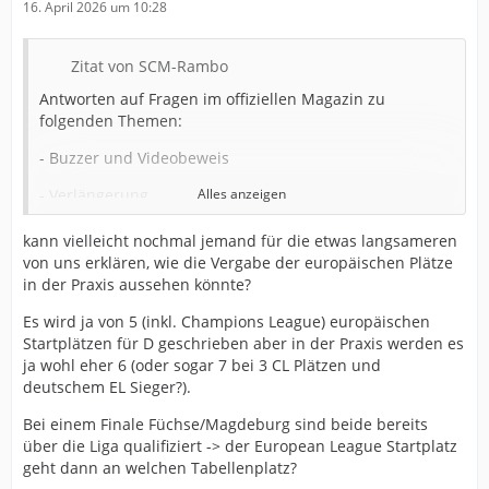
16. April 2026 um 10:28
Zitat von SCM-Rambo
Antworten auf Fragen im offiziellen Magazin zu
folgenden Themen:
- Buzzer und Videobeweis
- Verlängerung
Alles anzeigen
- Spiel um Platz 3
kann vielleicht nochmal jemand für die etwas langsameren
von uns erklären, wie die Vergabe der europäischen Plätze
- Europapokalqualifikation
in der Praxis aussehen könnte?
- Rexel Super Cup
Es wird ja von 5 (inkl. Champions League) europäischen
Startplätzen für D geschrieben aber in der Praxis werden es
ja wohl eher 6 (oder sogar 7 bei 3 CL Plätzen und
deutschem EL Sieger?).
Bei einem Finale Füchse/Magdeburg sind beide bereits
über die Liga qualifiziert -> der European League Startplatz
geht dann an welchen Tabellenplatz?