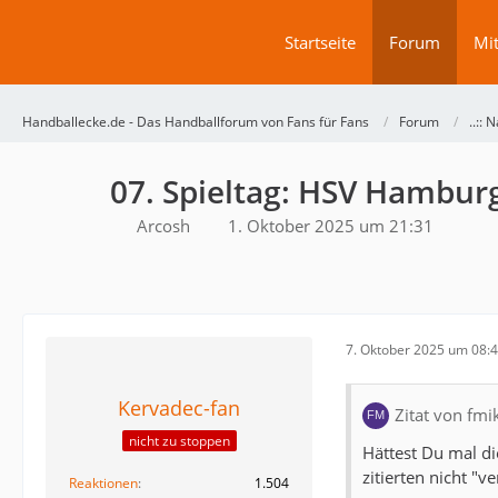
Startseite
Forum
Mit
Handballecke.de - Das Handballforum von Fans für Fans
Forum
..:: N
07. Spieltag: HSV Hambur
Arcosh
1. Oktober 2025 um 21:31
7. Oktober 2025 um 08:
Kervadec-fan
Zitat von fmi
nicht zu stoppen
Hättest Du mal di
zitierten nicht "v
Reaktionen
1.504