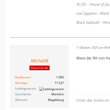
AC
/
DC - House of Jaz
Led Zeppelin - Black
Black Sabbath - Par
7. Oktober 2025 um 09:
Wäre der RA von Ham
Micha58
Board-Grufti
Reaktionen
1.960
Beiträge
11.527
Lieblingsverein
Geschlecht
Männlich
Wohnort
Magdeburg
Unter der Asche ist 