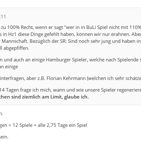
x11
i zu 100% Recht, wenn er sagt "wer in in BuLi Spiel nicht mit 110%
n Hz1 diese Dinge gefehlt haben, können wir nur erahnen. Aber e
er Mannschaft. Bezüglich der SR: Sind noch sehr jung und haben 
ll abgepfiffen.
 und auch an einige Hamburger Spieler, welche nach Spielende se
n einige
nterfragen, aber z.B. Florian Kehrmann (welchen ich sehr schätze!)
14 Tagen frage ich mich, wann und wie unsere Spieler regenerier
chen sind ziemlich am Limit, glaube ich.
h.
gen = 12 Spiele = alle 2,75 Tage ein Spiel
ein.