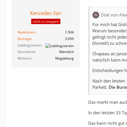
Kervadec-fan
Zitat von Ale
nicht zu stoppen
Für mich hat Gisl
Warum besonders i
Reaktionen
1.504
gelingt nicht jed
Beiträge
3.050
(Vorteil!) zu schne
Lieblingsverein
Geschlecht
Männlich
Chapeau an Jansen
Wohnort
Magdeburg
natürlich kann ma
Entscheidungen hi
Nach den letzten 
Parkett.
Die Burs
Das merkt man auc
In den letzten 33 Ta
Das kann nicht gut s