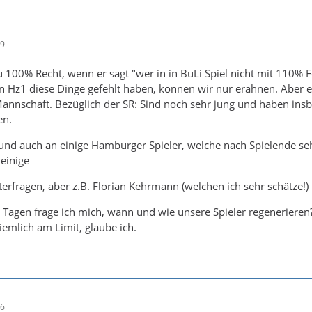
49
zu 100% Recht, wenn er sagt "wer in in BuLi Spiel nicht mit 110% F
Hz1 diese Dinge gefehlt haben, können wir nur erahnen. Aber ein
 Mannschaft. Bezüglich der SR: Sind noch sehr jung und haben insb
en.
nd auch an einige Hamburger Spieler, welche nach Spielende sehr
einige
rfragen, aber z.B. Florian Kehrmann (welchen ich sehr schätze!) h
 Tagen frage ich mich, wann und wie unsere Spieler regenerieren?
iemlich am Limit, glaube ich.
16