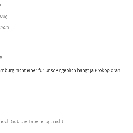
z
 Dog
anoid
40
burg nicht einer für uns? Angeblich hängt ja Prokop dran.
noch Gut. Die Tabelle lügt nicht.