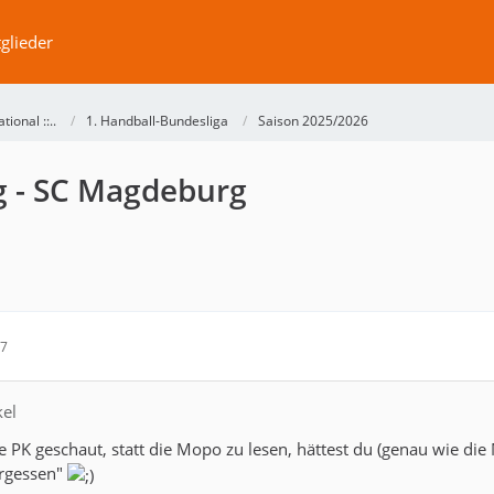
glieder
ational ::..
1. Handball-Bundesliga
Saison 2025/2026
g - SC Magdeburg
47
kel
e PK geschaut, statt die Mopo zu lesen, hättest du (genau wie 
ergessen"