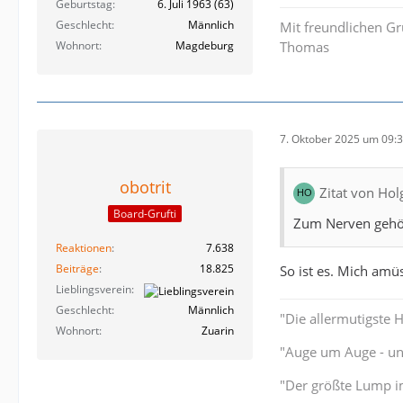
Geburtstag
6. Juli 1963 (63)
Geschlecht
Männlich
Mit freundlichen G
Wohnort
Magdeburg
Thomas
7. Oktober 2025 um 09:
obotrit
Zitat von Ho
Board-Grufti
Zum Nerven gehöre
Reaktionen
7.638
Beiträge
18.825
So ist es. Mich amü
Lieblingsverein
Geschlecht
Männlich
"Die allermutigste 
Wohnort
Zuarin
"Auge um Auge - und
"Der größte Lump im