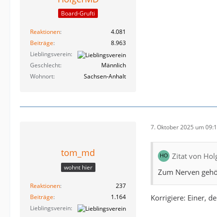
Board-Grufti
Reaktionen
4.081
Beiträge
8.963
Lieblingsverein
Geschlecht
Männlich
Wohnort
Sachsen-Anhalt
7. Oktober 2025 um 09:
tom_md
Zitat von Ho
wohnt hier
Zum Nerven gehöre
Reaktionen
237
Beiträge
1.164
Korrigiere: Einer, d
Lieblingsverein