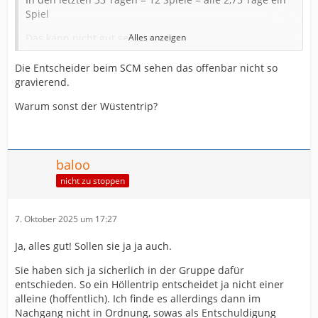
Spiel
Das kann nicht gut sein.
Alles anzeigen
Im Oktober zwischen Leipzig + Dessau = 1 Tag und
Die Entscheider beim SCM sehen das offenbar nicht so
zwischen Dessau + Bitola = 1 Tag
gravierend.
Zwischen dem 19. und 23.10. = 3 Spiele
Warum sonst der Wüstentrip?
Regeneration = 0
baloo
nicht zu stoppen
7. Oktober 2025 um 17:27
Ja, alles gut! Sollen sie ja ja auch.
Sie haben sich ja sicherlich in der Gruppe dafür
entschieden. So ein Höllentrip entscheidet ja nicht einer
alleine (hoffentlich). Ich finde es allerdings dann im
Nachgang nicht in Ordnung, sowas als Entschuldigung