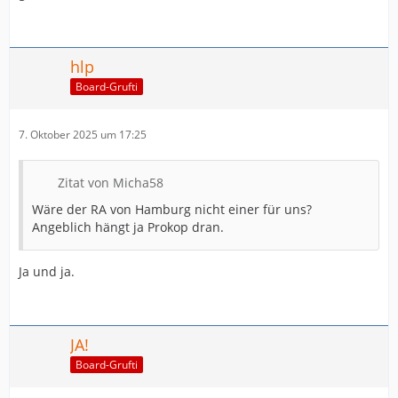
Zwischen dem 19. und 23.10. = 3 Spiele
Regeneration = 0
hlp
Board-Grufti
7. Oktober 2025 um 17:25
Zitat von Micha58
Wäre der RA von Hamburg nicht einer für uns?
Angeblich hängt ja Prokop dran.
Ja und ja.
JA!
Board-Grufti