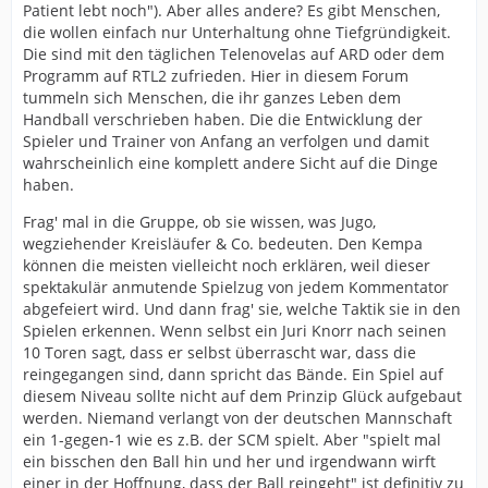
Patient lebt noch"). Aber alles andere? Es gibt Menschen,
die wollen einfach nur Unterhaltung ohne Tiefgründigkeit.
Die sind mit den täglichen Telenovelas auf ARD oder dem
Programm auf RTL2 zufrieden. Hier in diesem Forum
tummeln sich Menschen, die ihr ganzes Leben dem
Handball verschrieben haben. Die die Entwicklung der
Spieler und Trainer von Anfang an verfolgen und damit
wahrscheinlich eine komplett andere Sicht auf die Dinge
haben.
Frag' mal in die Gruppe, ob sie wissen, was Jugo,
wegziehender Kreisläufer & Co. bedeuten. Den Kempa
können die meisten vielleicht noch erklären, weil dieser
spektakulär anmutende Spielzug von jedem Kommentator
abgefeiert wird. Und dann frag' sie, welche Taktik sie in den
Spielen erkennen. Wenn selbst ein Juri Knorr nach seinen
10 Toren sagt, dass er selbst überrascht war, dass die
reingegangen sind, dann spricht das Bände. Ein Spiel auf
diesem Niveau sollte nicht auf dem Prinzip Glück aufgebaut
werden. Niemand verlangt von der deutschen Mannschaft
ein 1-gegen-1 wie es z.B. der SCM spielt. Aber "spielt mal
ein bisschen den Ball hin und her und irgendwann wirft
einer in der Hoffnung, dass der Ball reingeht" ist definitiv zu