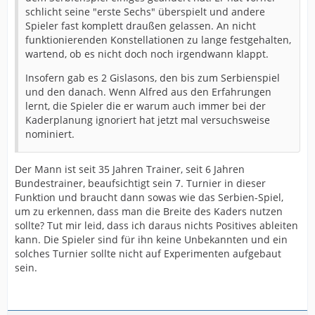
schlicht seine "erste Sechs" überspielt und andere
Handball zelebriert haben, sondern viel gearbeitet
Spieler fast komplett draußen gelassen. An nicht
wurde, aber (!!!!) DAS war doch wohl klar. Wir waren
funktionierenden Konstellationen zu lange festgehalten,
noch nie eine Nation, die sensationell tollen Handball
wartend, ob es nicht doch noch irgendwann klappt.
spielte. Insofern haben aus meiner Sicht, die
"Eventfans" vielleicht viel mehr Kompetenz bei der
Insofern gab es 2 Gislasons, den bis zum Serbienspiel
Einschätzung entwicklet als wir hier (und da beziehe ich
und den danach. Wenn Alfred aus den Erfahrungen
mich auch gerne mit ein)! Vielleicht ist es aber auch
lernt, die Spieler die er warum auch immer bei der
typisch deutsch! Der ganze Wahnsinn fing doch schon
Kaderplanung ignoriert hat jetzt mal versuchsweise
bei der Nominierung an. Klar, unser total inkompetenter
nominiert.
Bundestrainer lässt Bobs Boy nur aus dem einzigen
Grund zu Hause, um uns zu schaden. Diskutiert wird
bestimmt auch in anderen Ländern um Spieler, aber
Der Mann ist seit 35 Jahren Trainer, seit 6 Jahren
nicht so! Relativ versöhnlich fand ich Bobs Kolumne im
Bundestrainer, beaufsichtigt sein 7. Turnier in dieser
Nachgang, aber vielleicht sollte man sich für die WM
Funktion und braucht dann sowas wie das Serbien-Spiel,
auch mal auf die Fahnen schreiben, dass es sinnvoll
um zu erkennen, dass man die Breite des Kaders nutzen
wäre den Trainer und das Team von Beginn an zu
sollte? Tut mir leid, dass ich daraus nichts Positives ableiten
unterstützen und nicht immer alles in Frage zu stelle.
kann. Die Spieler sind für ihn keine Unbekannten und ein
Das kann man ja gerne bei Bedarf nach einem Turnier
solches Turnier sollte nicht auf Experimenten aufgebaut
machen. Und nochmal: Silber!! bnicht so fürchterlich
sein.
schlecht. Und im Finale war man nah dran (jedenfalls
viel näher als das Ergebnis glauben lässt).