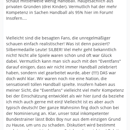
schaut mittlerweile wenig Handball. Hauptsächlich aus
privaten Gründen (drei Kinder). Vermutlich hat der mehr
Kompetenz in Sachen Handball als 95% hier im Forum!
Insofern....
Vielleicht sind die besagten Fans, die unregelmäßiger
schauen einfach realistischer! Was ist denn passiert?
Silbermedaille Leute! SILBER! Viel mehr geht bekanntlich
nicht! Nicht alle Spiele waren schön und oft war Glück
dabei. Vermutlich kann man sich auch mit den "Eventfans"
darauf einigen, dass wir nicht immer Handball zelebriert
haben, sondern viel gearbeitet wurde, aber (!!!!) DAS war
doch wohl klar. Wir waren noch nie eine Nation, die
sensationell tollen Handball spielte. Insofern haben aus
meiner Sicht, die "Eventfans" vielleicht viel mehr Kompetenz
bei der Einschätzung entwicklet als wir hier (und da beziehe
ich mich auch gerne mit ein)! Vielleicht ist es aber auch
typisch deutsch! Der ganze Wahnsinn fing doch schon bei
der Nominierung an. Klar, unser total inkompetenter
Bundestrainer lässt Bobs Boy nur aus dem einzigen Grund
zu Hause, um uns zu schaden. Diskutiert wird bestimmt