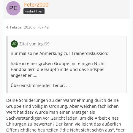
Peter2000
wohnt hier
Nur mal so zum Abschluus: Welcher Trainer wäre denn
garantiert mit dem Team Europameister geworden?
EBEN!
4. Februar 2026 um 07:42
Zitat von Jogi99
Insofern haben vielleicht doch die "Eventfans" viel mehr
Ahnung als wir!
nur mal so ne Anmerkung zur Trainerdiskussion:
habe in einer großen Gruppe mit einigen Nicht-
Handballern die Hauptrunde und das Endspiel
angesehen....
Übereinstimmender Tenor: ...
Deine Schilderungen zu der Wahrnehmung durch deine
Gruppe sind völlig in Ordnung. Aber welchen fachlichen
Wert hat das? Würde man einen Metzger als
Sachverständigen vor Gericht laden, um die Arbeit eines
Chirurgen zu bewerten? Der kann vielleicht das äußerlich
Offensichtliche beurteilen ("die Naht sieht schön aus", "der