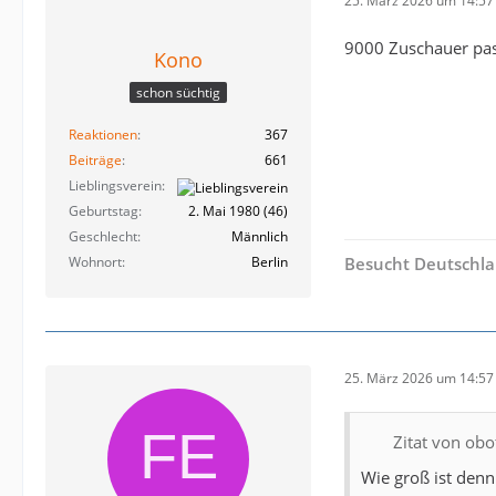
25. März 2026 um 14:57
9000 Zuschauer pas
Kono
schon süchtig
Reaktionen
367
Beiträge
661
Lieblingsverein
Geburtstag
2. Mai 1980 (46)
Geschlecht
Männlich
Wohnort
Berlin
Besucht Deutschla
25. März 2026 um 14:57
Zitat von obot
Wie groß ist denn