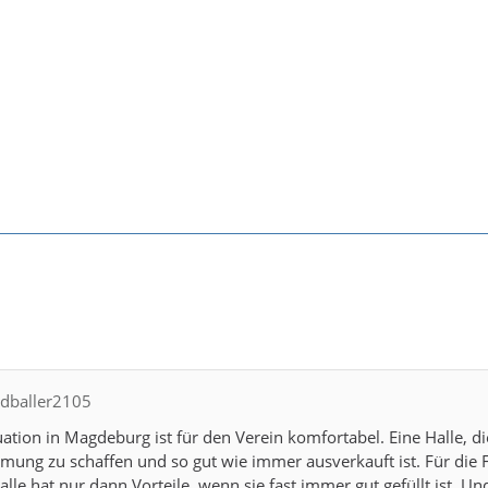
ndballer2105
tuation in Magdeburg ist für den Verein komfortabel. Eine Halle, d
ng zu schaffen und so gut wie immer ausverkauft ist. Für die F
alle hat nur dann Vorteile, wenn sie fast immer gut gefüllt ist. U