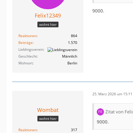
9000.
Felix12349
wohnt hier
Reaktionen
864
Beiträge
1.570
Lieblingsverein
Geschlecht
Männlich
Wohnort
Berlin
25. März 2026 um 15:11
Wombat
Zitat von Fel
wohnt hier
9000.
Reaktionen
317