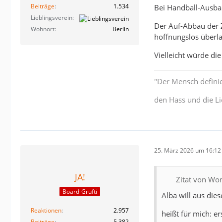
Beiträge
1.534
Bei Handball-Ausbau
Lieblingsverein
Der Auf-Abbau der Z
Wohnort
Berlin
hoffnungslos überlas
Vielleicht würde di
"Der Mensch definie
den Hass und die Li
25. März 2026 um 16:12
JA!
Zitat von Wo
Board-Grufti
Alba will aus dies
Reaktionen
2.957
heißt für mich: e
Beiträge
5.382