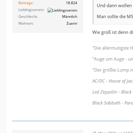
Beiträge
18.824
Und dann wollen 
Lieblingsverein
Man sollte die M
Geschlecht
Männlich
Wohnort
Zuarin
Wie groß ist denn d
"Die allermutigste 
"Auge um Auge - und
"Der größte Lump im
AC
/
DC - House of Jaz
Led Zeppelin - Black
Black Sabbath - Par