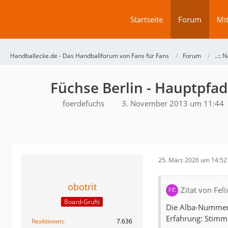
Startseite
Forum
Mit
Handballecke.de - Das Handballforum von Fans für Fans
Forum
..:: N
Füchse Berlin - Hauptpfad
foerdefuchs
3. November 2013 um 11:44
25. März 2026 um 14:52
obotrit
Zitat von Fel
Board-Grufti
Die Alba-Nummer v
Erfahrung: Stimm
Reaktionen
7.636