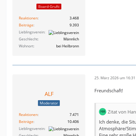
Board-Grufti
Reaktionen
3.468
Beiträge
9.393
Lieblingsverein
Geschlecht
Männlich
Wohnort
bei Heilbronn
25. März 2026 um 16:31
Freundschaft!
ALF
Moderator
Zitat von Ha
Reaktionen
7.471
Ich denke, die Si
Beiträge
10.406
Atmosphäre/Stimmu
Lieblingsverein
Eine sehr große H
Geschlecht
Männlich