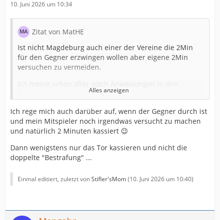
10. Juni 2026 um 10:34
Zitat von MatHE
Ist nicht Magdeburg auch einer der Vereine die 2Min
für den Gegner erzwingen wollen aber eigene 2Min
versuchen zu vermeiden.
Ich meine schon öfter solch Anweisungen in den
Alles anzeigen
Auszeiten gehört zu haben, wie
"Lasst sie werfen" und "da müsst ihr weg bleiben" etc..
Ich rege mich auch darüber auf, wenn der Gegner durch ist
und mein Mitspieler noch irgendwas versucht zu machen
Nach dem Motto lieber Tor als Bestrafung, Flensburg
und natürlich 2 Minuten kassiert 😉
und Berlin handhaben das ähnlich.
Dann wenigstens nur das Tor kassieren und nicht die
doppelte "Bestrafung" ...
Da kann man vom Topteam Bonus sprechen, aber
Einmal editiert, zuletzt von
Stifler'sMom
(
10. Juni 2026 um 10:40
)
vielleicht können es sich top Teams erlauben nicht alles
bis zum Schluss zu verteidigen, so weniger Strafen
bekommen und darüber die Spiele ziehen...