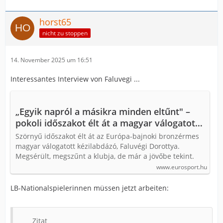
horst65
nicht zu stoppen
14. November 2025 um 16:51
Interessantes Interview von Faluvegi ...
„Egyik napról a másikra minden eltűnt" –
pokoli időszakot élt át a magyar válogatott
klasszis
Szörnyű időszakot élt át az Európa-bajnoki bronzérmes
magyar válogatott kézilabdázó, Faluvégi Dorottya.
Megsérült, megszűnt a klubja, de már a jövőbe tekint.
www.eurosport.hu
LB-Nationalspielerinnen müssen jetzt arbeiten:
Zitat