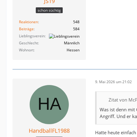
JS19
schon süchtig
Reaktionen
548
Beiträge
584
Lieblingsverein
Geschlecht
Männlich
Wohnort
Hessen
9. Mai 2026 um 21:02
Zitat von M
Was ist denn mit 
Angriff. Und er k
HandballFL1988
Hatte heute einfach