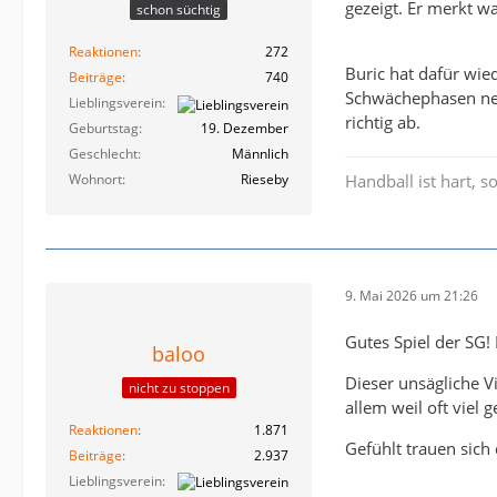
gezeigt. Er merkt w
schon süchtig
Reaktionen
272
Buric hat dafür wied
Beiträge
740
Schwächephasen nerv
Lieblingsverein
richtig ab.
Geburtstag
19. Dezember
Geschlecht
Männlich
Wohnort
Rieseby
Handball ist hart, so
9. Mai 2026 um 21:26
Gutes Spiel der SG!
baloo
Dieser unsägliche V
nicht zu stoppen
allem weil oft viel 
Reaktionen
1.871
Gefühlt trauen sich 
Beiträge
2.937
Lieblingsverein