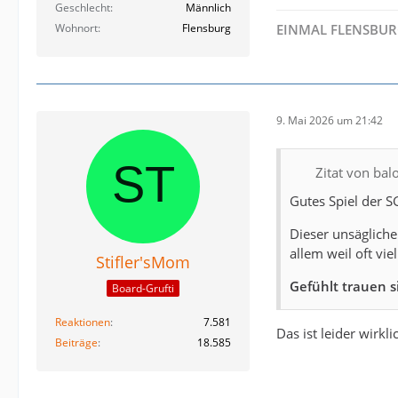
Geschlecht
Männlich
Wohnort
Flensburg
EINMAL FLENSBURG
9. Mai 2026 um 21:42
Zitat von bal
Gutes Spiel der 
Dieser unsägliche
allem weil oft vi
Stifler'sMom
Gefühlt trauen s
Board-Grufti
Reaktionen
7.581
Das ist leider wirkl
Beiträge
18.585