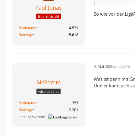
Paul Jonas
So wie vor der Liga
Board-Grufti
Reaktionen
4.531
Beiträge
15.618
9. Mai 2026 um 20:45
Was ist denn mit Gr
McPomm
Und er kam auch zum
wird bezahlt
Reaktionen
357
Beiträge
2.201
Lieblingsverein