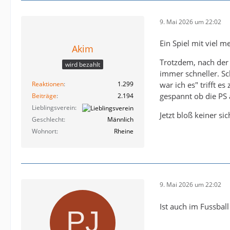
9. Mai 2026 um 22:02
Ein Spiel mit viel m
Akim
Trotzdem, nach der
wird bezahlt
immer schneller. S
Reaktionen
1.299
war ich es" trifft 
gespannt ob die PS 
Beiträge
2.194
Lieblingsverein
Jetzt bloß keiner sic
Geschlecht
Männlich
Wohnort
Rheine
9. Mai 2026 um 22:02
Ist auch im Fussbal