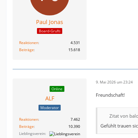
Paul Jonas
Board-Grufti
Reaktionen
4.531
Beiträge
15.618
9. Mai 2026 um 23:24
Online
Freundschaft!
ALF
Moderator
Zitat von bal
Reaktionen
7.462
Gefühlt trauen si
Beiträge
10.390
Lieblingsverein