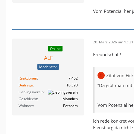
Vom Potenzial her j
26. März 2026 um 13:21
Online
Freundschaft!
ALF
Moderator
Zitat von Ei
Reaktionen
7.462
“Da gibt man mit P
Beiträge
10.390
Lieblingsverein
Geschlecht
Männlich
Vom Potenzial her
Wohnort
Potsdam
Ich rede konkret von
Flensburg da nicht s