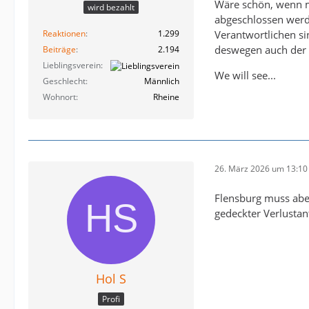
Wäre schön, wenn ma
wird bezahlt
abgeschlossen werd
Reaktionen
1.299
Verantwortlichen sin
deswegen auch der 
Beiträge
2.194
Lieblingsverein
We will see...
Geschlecht
Männlich
Wohnort
Rheine
26. März 2026 um 13:10
Flensburg muss aber
gedeckter Verlusta
Hol S
Profi