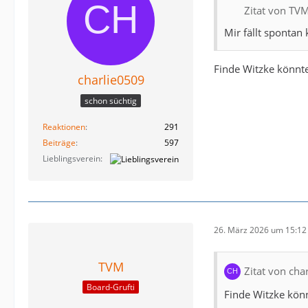
Zitat von TV
Mir fällt spontan
Finde Witzke könnte
charlie0509
schon süchtig
Reaktionen
291
Beiträge
597
Lieblingsverein
26. März 2026 um 15:12
TVM
Zitat von cha
Board-Grufti
Finde Witzke könn