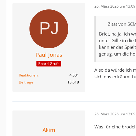
26. März 2026 um 13:09
Zitat von S
Briet, na ja, ich
unter Gille in die
kann er das Spiel
genug, um die ho
Paul Jonas
Board-Grufti
Also da würde ich m
Reaktionen
4.531
sich das erträumt ha
Beiträge
15.618
26. März 2026 um 13:09
Was für eine brode
Akim