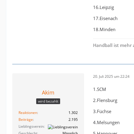
16.Leipzig
17.Eisenach
18.Minden
Handball ist mehr 
20. Juli 2025 um 22:24
1.SCM
Akim
2.Flensburg
wird bezahlt
3.Füchse
Reaktionen
1.302
Beiträge
2.195
4.Melsungen
Lieblingsverein
5.Hannover
Geschlecht
Männlich