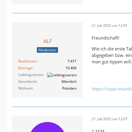
21. Juli 2025 um 12:01
Freundschaft!
ALF
Wie ich die erste Ta
Moderator
abgegeben bzw. ein
Reaktionen
7.471
man gut tippen will.
Beiträge
10.406
Lieblingsverein
Geschlecht
Männlich
Wohnort
Potsdam
https://copa-mundi
21. Juli 2025 um 12:07
1.SCM