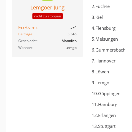
2.Füchse
Lemgoer Jung
nicht zu stoppen
3.Kiel
Reaktionen
574
4.Flensburg
Beiträge
3.345
5.Melsungen
Geschlecht
Männlich
Wohnort
Lemgo
6.Gummersbach
7.Hannover
8.Löwen
9.Lemgo
10.Göppingen
11.Hamburg
12.Erlangen
13.Stuttgart